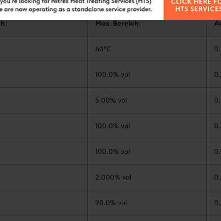
ch:
Max. Bereich:
A
60°C
0.
100.0% vol
0
5.00% vol
0.
100.0% vol
0.
100.0% vol
0.
2.000% vol
0
20.0% vol
0.