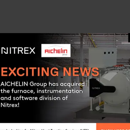
Festkörper mit 0,5 Mikron
Koaleszenzfilter mit 0,3 Mikron
16.3 CFH @ 1 PSI (7.7 L/min @ 69 mbar)
Interne 12 VDC-Batterie
120 VAC,50-60 Hz