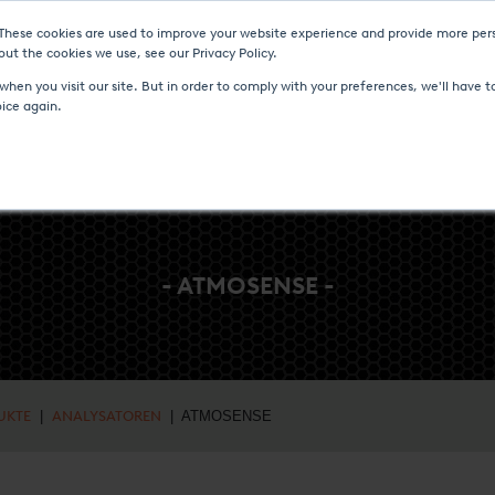
 These cookies are used to improve your website experience and provide more pers
D VERANSTALTUNGEN
MEDIA CENTER
KARRIERE
KONTAKT
ut the cookies we use, see our Privacy Policy.
hen you visit our site. But in order to comply with your preferences, we'll have to
oice again.
- ATMOSENSE -
UKTE
|
ANALYSATOREN
| ATMOSENSE