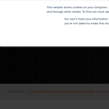
This website stores cookies on your computer.
NEUIGKEITEN UN
and through other media. To find out more abo
We won't track your information w
you're not asked to make this ch
STARTSEITE
|
VERFAHRENS- & DURCHFLUSSREGELUNGEN
|
PROD