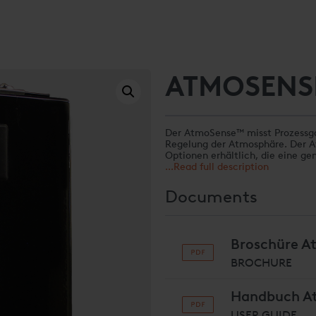
ATMOSENS
Der AtmoSense™ misst Prozessgas
Regelung der Atmosphäre. Der A
Optionen erhältlich, die eine g
Luftfeuchtigkeit (%RH), Methan 
...Read full description
(CO) oder Kohlendioxid (CO2) e
in Kombination mit anderen Sen
Documents
werden. Er kann eigenständig od
integriert werden.
Broschüre A
BROCHURE
Handbuch A
USER GUIDE