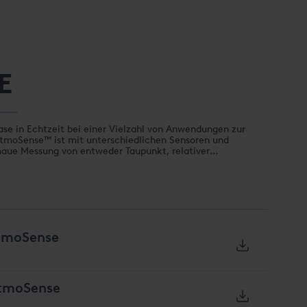
E
e in Echtzeit bei einer Vielzahl von Anwendungen zur
tmoSense™ ist mit unterschiedlichen Sensoren und
enaue Messung von entweder Taupunkt, relativer
(CH4), Propan (C3H8), Wasserstoff (H2), Kohlenmonoxid
rmöglichen. Der Gasanalysator AtmoSense™ kann allein oder
soren zur Messung mehrerer Prozessgase verwendet
er in ein neues oder bestehendes Regelungssystem
tmoSense
tmoSense