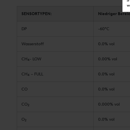
SENSORTYPEN:
Niedriger Berei
DP
-60°C
Wasserstoff
0.0% vol
CH
- LOW
0.00% vol
4
CH
– FULL
0.0% vol
4
CO
0.0% vol
CO
0.000% vol
2
O
0.0% vol
2