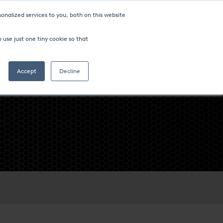
onalized services to you, both on this website
 use just one tiny cookie so that
Accept
Decline