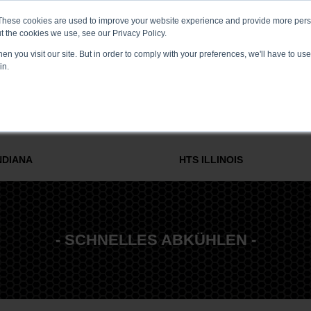
These cookies are used to improve your website experience and provide more perso
VERANSTALTUNGEN
MEDIA CENTER
KARRIERE
KONTAKT
t the cookies we use, see our Privacy Policy.
n you visit our site. But in order to comply with your preferences, we'll have to use 
in.
WÄRMEBEHANDLUNG
MSR & ENGINEERING
SERVICE UND
NDIANA
HTS ILLINOIS
- SCHNELLES ABKÜHLEN -