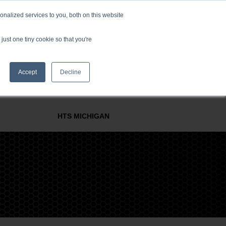
nalized services to you, both on this website
just one tiny cookie so that you're
Accept
Decline
 SUPPORT
BRANCHEN & VERFAHREN
UNTERNEHMEN
HTS MICHIGAN