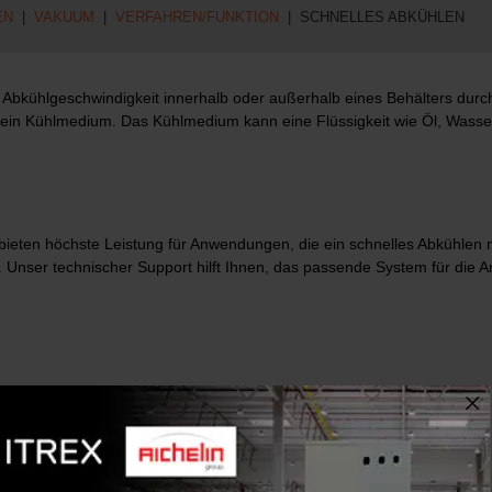
EN
|
VAKUUM
|
VERFAHREN/FUNKTION
| SCHNELLES ABKÜHLEN
 die Abkühlgeschwindigkeit innerhalb oder außerhalb eines Behälters
f ein Kühlmedium. Das Kühlmedium kann eine Flüssigkeit wie Öl, Wasse
ieten höchste Leistung für Anwendungen, die ein schnelles Abkühlen mi
. Unser technischer Support hilft Ihnen, das passende System für die 