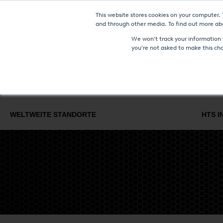
This website stores cookies on your computer.
NEUIGKEITEN UN
and through other media. To find out more abo
We won't track your information w
you're not asked to make this ch
WÄRMEBEHANDLUNGSANLAGEN & TECHNOLOGIEN
LOHN
WELTWEITE STANDORTE
HTS I