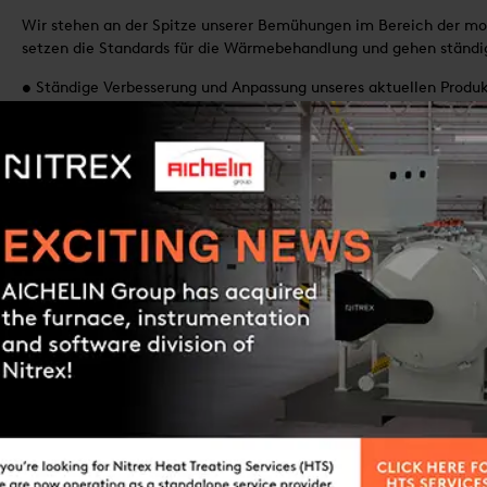
Wir stehen an der Spitze unserer Bemühungen im Bereich der 
setzen die Standards für die Wärmebehandlung und gehen ständig
• Ständige Verbesserung und Anpassung unseres aktuellen Produkt
Herstellung und Betrieb.
• Erweiterung unserer Technologien, um die Lebensdauer der beha
Kraftstoff-, Emissions- und Energieverbrauch zu reduzieren.
• Bereitstellung alternativer Technologien zur Verbesserung der 
Verbindungen und die Reduzierung von Emissionen.
• Das Obsoleszenzmanagement ist ein wesentlicher Bestandteil 
Geräten zu verlängern und Effizienzgewinne zu erzielen.
• Ausbau und Optimierung unseres globalen Vertriebsnetzes unter
Unterstützung unseres Wachstums.
• In unsere Mitarbeiter investieren, um das Wissen des Unterneh
Stärke – unsere einzigartige Marktposition. Zusammen mit
r Gesamtlösungen für verschiedene Anwendungen, die die
ards und -trends erfüllen.