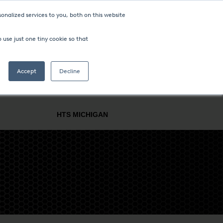
onalized services to you, both on this website
 use just one tiny cookie so that
Accept
Decline
 SUPPORT
BRANCHEN & VERFAHREN
UNTERNEHMEN
HTS MICHIGAN