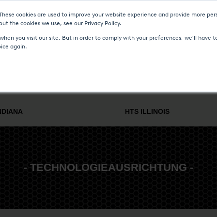
 These cookies are used to improve your website experience and provide more pers
D VERANSTALTUNGEN
MEDIA CENTER
KARRIERE
KONTAKT
ut the cookies we use, see our Privacy Policy.
hen you visit our site. But in order to comply with your preferences, we'll have to
oice again.
WÄRMEBEHANDLUNG
MSR & ENGINEERING
SERVICE UND
NDIANA
HTS ILLINOIS
- TECHNOLOGIEAUSRICHTUNG -