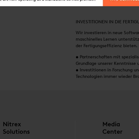
INVESTITIONEN IN DIE FERTIG
Wir investieren in neue Softwar
maschinelles Lernen unterstüt
der Fertigungseffizienz bieten.
• Partnerschaften mit spezial
Grundlage unserer Kenntnisse 
• Investitionen in Forschung u
Technologien immer wieder Br
Nitrex
Media
Solutions
Center