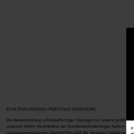
SCHLÜSSELFERTIGES PORTFOLIO ERWEITERN
Die Bereitstellung schlüsselfertiger Lösungen ist unsere größte 
unserem tiefen Verständnis der Kundenanforderungen liefern wi
Leistungserwartungen übertreffen und die neuesten Industriestand