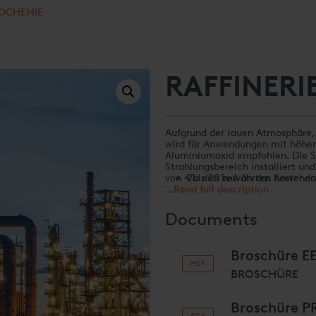
ROCHEMIE
RAFFINERI
Aufgrund der rauen Atmosphäre, 
wird für Anwendungen mit höhe
Aluminiumoxid empfohlen. Die S
Strahlungsbereich installiert un
von 4 bis 20 mA an das bestehe
Zu den bewährten Anwendu
...Read full description
Heizgeräte
Verbrennungsanlagen
Spaltöfen
Documents
Heizkessel
Regeneration von Schwefel
Thermische Oxidationsmitt
Broschüre E
BROSCHÜRE
Broschüre 