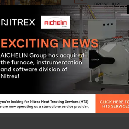
BROSCHÜRE
Broschüre O
BROSCHÜRE
Handbuch O
USER GUIDE
Request a quote