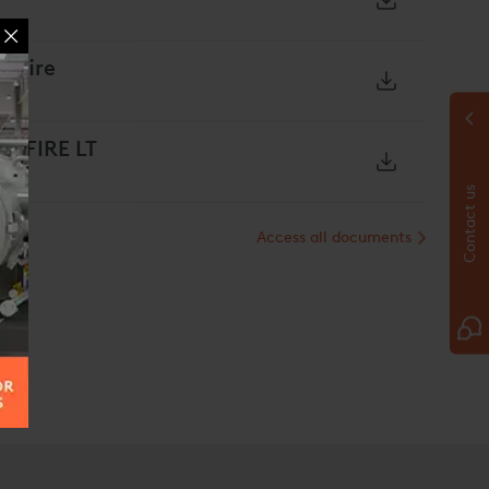
xyfire
XYFIRE LT
Contact us
Access all documents