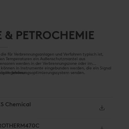
E & PETROCHEMIE
die für Verbrennungsanlagen und Verfahren typisch ist,
ren Temperaturen ein Außenschutzmantel aus
ensoren werden in der Verbrennungszone oder im
d können in Instrumente eingebunden werden, die ein Signal
nde Verbrennungsoptimierungssystem senden.
ngen gehören:
säure
el
ES Chemical
PROTHERM470C