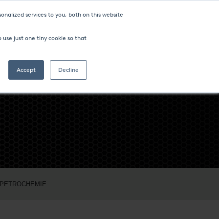
onalized services to you, both on this website
 use just one tiny cookie so that
Accept
Decline
 PETROCHEMIE