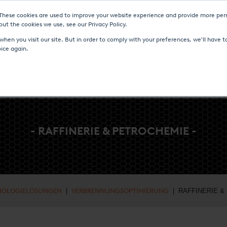
 These cookies are used to improve your website experience and provide more pers
D VERANSTALTUNGEN
MEDIA CENTER
KARRIERE
KONTAKT
ut the cookies we use, see our Privacy Policy.
hen you visit our site. But in order to comply with your preferences, we'll have to
oice again.
- RAFFINERIE & PETROCHEMIE -
NOLOGIELÖSUNGEN
|
VERBRENNUNGSOPTIMIERUNG
| RAFFINERIE &