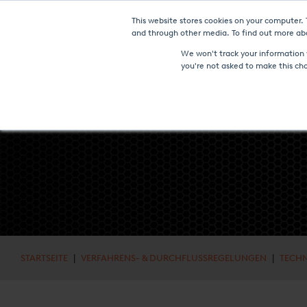
This website stores cookies on your computer.
NEUIGKEITEN UN
and through other media. To find out more abo
We won't track your information w
you're not asked to make this ch
STARTSEITE
|
VERFAHRENS- & DURCHFLUSSREGELUNGEN
|
TECH