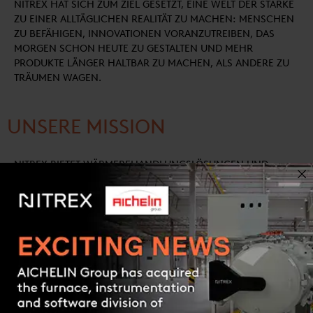
NITREX HAT SICH ZUM ZIEL GESETZT, EINE WELT DER STÄRKE
ZU EINER ALLTÄGLICHEN REALITÄT ZU MACHEN: MENSCHEN
ZU BEFÄHIGEN, INNOVATIONEN VORANZUTREIBEN, DAS
MORGEN SCHON HEUTE ZU GESTALTEN UND MEHR
PRODUKTE LÄNGER HALTBAR ZU MACHEN, ALS ANDERE ZU
TRÄUMEN WAGEN.
UNSERE MISSION
NITREX BIETET WÄRMEBEHANDLUNGSLÖSUNGEN UND -
DIENSTLEISTUNGEN AN, DIE IMMER WIEDER NEUE
MASSSTÄBE IN DER BRANCHE SETZEN, STÄRKE DEFINIEREN
UND DIE STRENGSTEN LEISTUNGSANFORDERUNGEN
ÜBERTREFFEN.
Contact us
UNSERE Werte
WIR BEANSPRUCHEN UNSEREN PLATZ IN DER WELT.