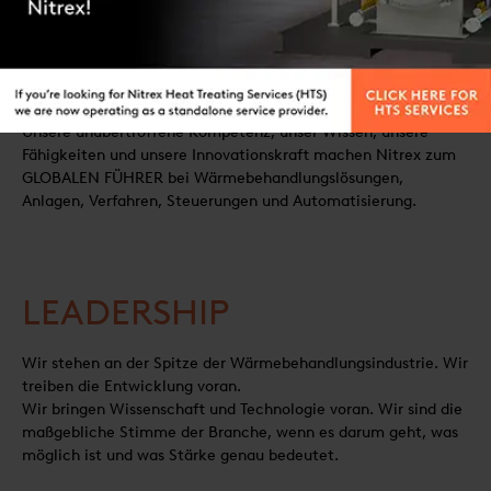
WIR HABEN EIN ZIEL.
MEISTERUNG DER STÄRKE. WELTWEIT.
Unsere unübertroffene Kompetenz, unser Wissen, unsere
Fähigkeiten und unsere Innovationskraft machen Nitrex zum
GLOBALEN FÜHRER bei Wärmebehandlungslösungen,
Anlagen, Verfahren, Steuerungen und Automatisierung.
LEADERSHIP
Wir stehen an der Spitze der Wärmebehandlungsindustrie. Wir
treiben die Entwicklung voran.
Wir bringen Wissenschaft und Technologie voran. Wir sind die
maßgebliche Stimme der Branche, wenn es darum geht, was
möglich ist und was Stärke genau bedeutet.