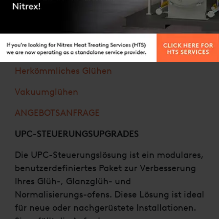
Materialien
DIENSTLEISTUNGEN IM BEREICH
WÄRMEBEHANDLUNG
Herkömmliches Glühen
Vakuumglühen
ANGEBOTSANFRAGE
UPC-STEUERUNGSUPGRADES
Die UPC-Steuerungslösung ist ein modulares,
benutzerdefiniertes Paket zur Verbesserung
Ihres Glüh-, Glanzglüh- und
Normalisierungs-ofens. Diese Lösung ist ideal
für neue oder nachgerüstete Installationen.