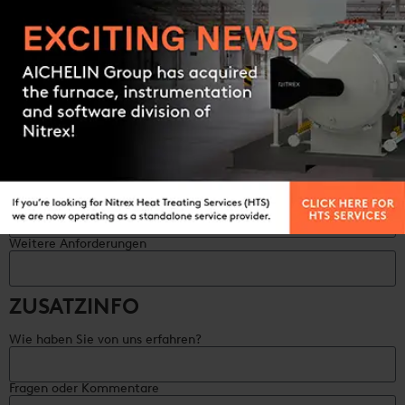
Art des Verfahrens (erforderlich)
Contact us
Oberflächenhärte (erforderlich)
Gehäusetiefe (erforderlich)
Einhaltung der Wärmebehandlung
Weitere Anforderungen
ZUSATZINFO
Wie haben Sie von uns erfahren?
Fragen oder Kommentare