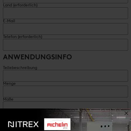
Land (erforderlich)
E-Mail
Telefon (erforderlich)
ANWENDUNGSINFO
Teilebeschreibung
Menge
Maße
Gewicht
Material