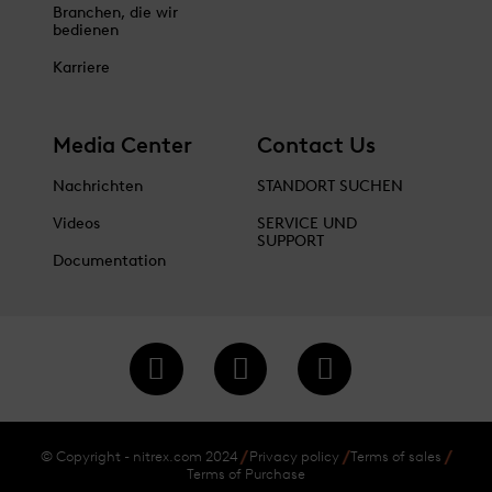
Branchen, die wir
bedienen
Karriere
Media Center
Contact Us
Nachrichten
STANDORT SUCHEN
Videos
SERVICE UND
SUPPORT
Documentation
© Copyright - nitrex.com 2024
Privacy policy
Terms of sales
Terms of Purchase