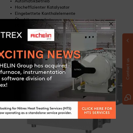
Automatikbetrieb
Hocheffizienter Katalysator
Eingebettete Kanthalelemente
Überhitzungsschutz
PID-Heizungsregelung
Leichte Keramikisolierung für hohe Energieeffizienz
Contact us