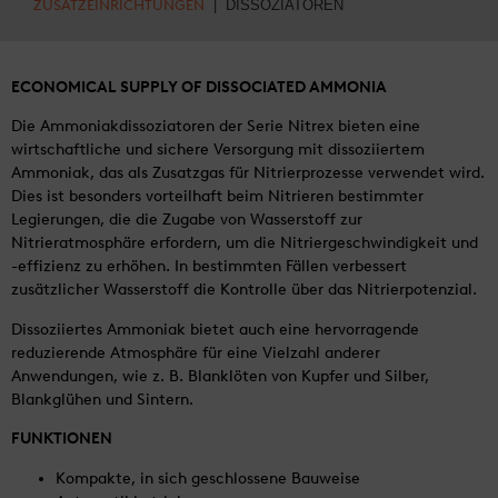
ZUSATZEINRICHTUNGEN
| DISSOZIATOREN
ECONOMICAL SUPPLY OF DISSOCIATED AMMONIA
Die Ammoniakdissoziatoren der Serie Nitrex bieten eine
wirtschaftliche und sichere Versorgung mit dissoziiertem
Ammoniak, das als Zusatzgas für Nitrierprozesse verwendet wird.
Dies ist besonders vorteilhaft beim Nitrieren bestimmter
Legierungen, die die Zugabe von Wasserstoff zur
Nitrieratmosphäre erfordern, um die Nitriergeschwindigkeit und
-effizienz zu erhöhen. In bestimmten Fällen verbessert
zusätzlicher Wasserstoff die Kontrolle über das Nitrierpotenzial.
Dissoziiertes Ammoniak bietet auch eine hervorragende
reduzierende Atmosphäre für eine Vielzahl anderer
Anwendungen, wie z. B. Blanklöten von Kupfer und Silber,
Blankglühen und Sintern.
FUNKTIONEN
Kompakte, in sich geschlossene Bauweise