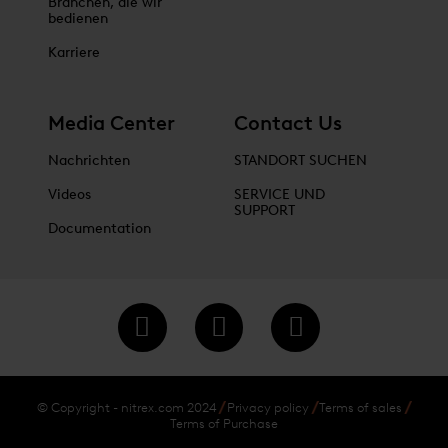
Branchen, die wir
bedienen
Karriere
Media Center
Contact Us
Nachrichten
STANDORT SUCHEN
Videos
SERVICE UND
SUPPORT
Documentation
© Copyright - nitrex.com 2024
Privacy policy
Terms of sales
Terms of Purchase