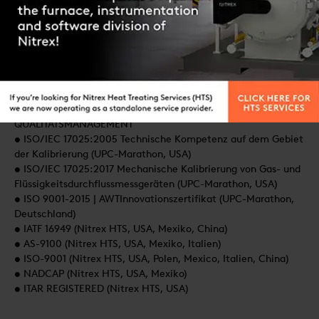
Contact us
PRODUKTIONSSTÄTTEN : China, Polen, USA
Kontaktieren Sie uns
QUALITÄTSMANAGEMENT
QUALITÄTSMANAGEMENT
• ISO/IEC 17025:2005 Technische Kompetenz auf dem Gebiet
der Kalibrierung (UPC-Marathon, USA)
• ISO/IEC 17025:2017 Mechanische Kalibrierung von Gas- und
Flüssigkeitsdurchflussmessgeräten (UPC-Marathon, USA)
• ISO 9001-2015 | AWTInnovationszertifikat (UPC-Marathon,
Deutschland)
• IATF 16949 (Nitrex HTS, USA, Mexiko, China)
• AS-9100 (Nitrex HTS, USA, Mexiko, Italien)
• ISO-9001 (Nitrex HTS, USA, Polen, Mexico, Italien, China)
• NADCAP (Nitrex HTS, USA, Mexiko)
• ITAR REGISTERED (Nitrex HTS, USA)