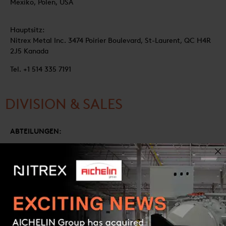
Mexiko, Polen, USA
Hauptsitz:
Nitrex Metal Inc. 3474 Poirier Boulevard, St-Laurent, QC H4R
2J5 Kanada
Tel. +1 514 335 7191
DIVISION & SALES
ABTEILUNGEN:
Nitrex NTS (Turnkey Systems) – Kanada, China, Polen, USA
Nitrex HTS (Heat Treat
Services) – Kanada, China, Italien, Mexiko, Polen, USA UPC-
Marathon – Kanada, China, Frankreich,
Deutschland, Polen, USA SALES OFFICES : Kanada, China,
Frankreich, Deutschland, Italien, Japan, Mexiko,
Polen, USA AFTERMARKET OFFICES : Kanada, China,
Deutschland, Frankreich, Polen, USA