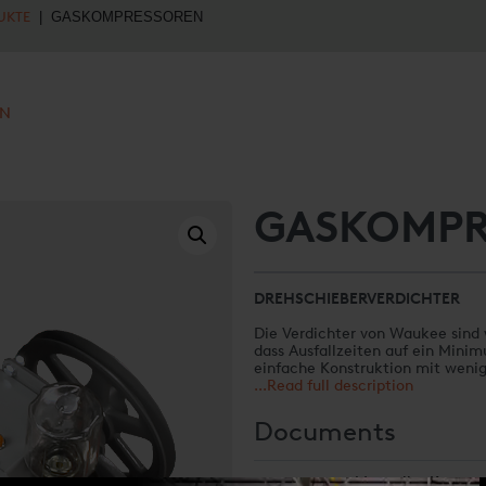
UKTE
| GASKOMPRESSOREN
EN
GASKOMPR
DREHSCHIEBERVERDICHTER
Die Verdichter von Waukee sind 
dass Ausfallzeiten auf ein Mini
einfache Konstruktion mit wenig
ein eingebauter automatischer E
...Read full description
überschüssiges Gas innerhalb de
Der 6-flügelige Rotor ist an be
Durchflussmenge kann stattdess
Kugellager gelagert. Der Betrieb 
Documents
Metallkontakte. Die reibungsarme
und aus.
Kapazität
Manueller Kompre