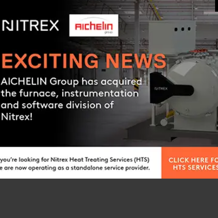
Die Drehschieberverdichter von
USER GUIDE
(226 cm/h) bei Drücken bis zu 20
VERDICHTERDRUCKREGLER
Bietet eine Regelung des Stellve
Dieses einzigartige Stellv
Request a quote
endothermen Generator nac
einem Schaltschrank installi
kein Ingenieurtermin erford
kümmern.
Spart Gas für die Endother
Spart Gas zum Heizen des 
Verhindert komplett das v
Spart Strom für den Verdich