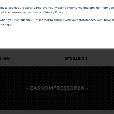
 These cookies are used to improve your website experience and provide more pers
D VERANSTALTUNGEN
MEDIA CENTER
KARRIERE
KONTAKT
ut the cookies we use, see our Privacy Policy.
hen you visit our site. But in order to comply with your preferences, we'll have to
oice again.
WÄRMEBEHANDLUNG
MSR & ENGINEERING
SERVICE UND 
NDIANA
HTS ILLINOIS
- GASKOMPRESSOREN -