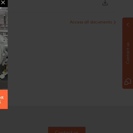
 Waukee reichen von 200 CFH (5,6 cm/h) bis 8.000 CFH
,68 kPa (3 psig) bei den Standardmodellen.
Access all documents
rhältnisses
erhältnissystem kann leicht an jedem bestehenden
hgerüstet werden. Alle notwendigen Komponenten sind in
ert und vorverkabelt. Die Installation ist so einfach, dass
Contact us
erlich ist. Ihr eigenes Wartungsteam kann sich darum
mie
Generators
erschwenderische endothermische Abbrennen
ter
Contact us