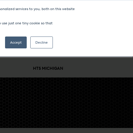
onalized services to you, both on this website
 use just one tiny cookie so that
Accept
Decline
SUPPORT
BRANCHEN & VERFAHREN
UNTERNEHMEN
HTS MICHIGAN