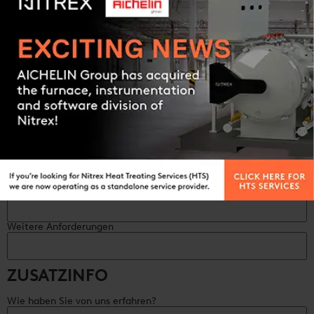
Jahresmenge / Volumen
Contact us
Art des Verfahrens (erforderlich)
Oberflächenhärte (erforderlich)
Gehäusetiefe (erforderlich)
Einhaltung der Wärmebehandlung
Weitere Anforderungen
ZUSATZINFO
Wie haben Sie von uns erfahren?