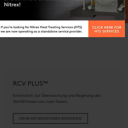
RCV PLUS™
Entwickelt zur Überwachung und Regelung des
Verhältnisses von zwei Gasen
MEHR INFORMATIONEN BEKOMMEN