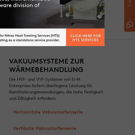
PORTFOLIO
Branchen & Anwendungen
Materialien
VAKUUMSYSTEME ZUR
WÄRMEBEHANDLUNG
Die HVF- und VVF-Systeme von G-M
Enterprises liefern überlegene Leistung für
Bainitisierunganwendungen, die hohe Festigkeit
und Zähigkeit erfordern.
Horizontale Vakuumofenserie
Vertikale Vakuumofenserie