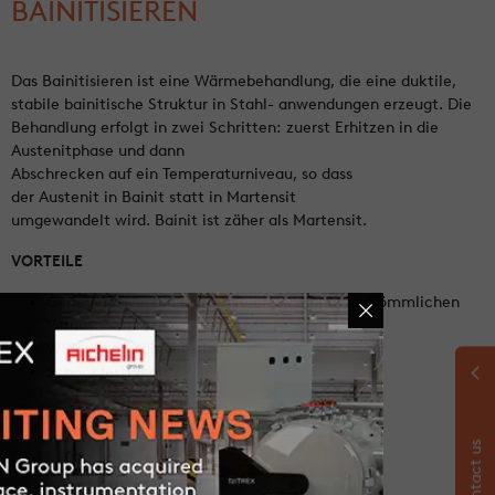
BAINITISIEREN
Das Bainitisieren ist eine Wärmebehandlung, die eine duktile,
stabile bainitische Struktur in Stahl- anwendungen erzeugt. Die
Behandlung erfolgt in zwei Schritten: zuerst Erhitzen in die
Austenitphase und dann
Abschrecken auf ein Temperaturniveau, so dass
der Austenit in Bainit statt in Martensit
umgewandelt wird. Bainit ist zäher als Martensit.
VORTEILE
Geringerer Verzug im Vergleich zu einem herkömmlichen
Vergütungsprozess
Widerstandsfähigere Teile
Schockfestigkeit
Contact us
ANGEBOTSANFRAGE