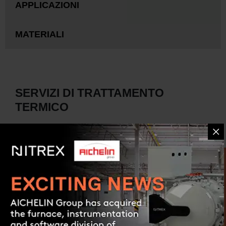
APPLICAZIONI
MATERIALI
SERVIZI DI TRATTAMENTO
TERMICO
I seguenti servizi di trattamento termico sono tra
quelli forniti da Nitrex HTS:
Carbonitrurazione
Contact us
CEMENTAZIONE