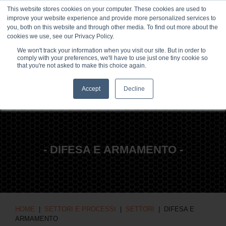
This website stores cookies on your computer. These cookies are used to
NOTIZIE & EVENTI
CENTRO MULTIMEDIALE
LAVORA CON NOI
improve your website experience and provide more personalized services to
you, both on this website and through other media. To find out more about the
CONTATTO
cookies we use, see our Privacy Policy.
We won't track your information when you visit our site. But in order to
comply with your preferences, we'll have to use just one tiny cookie so
that you're not asked to make this choice again.
Accept
Decline
- DIFESA E ARMAMENTO -
HOME
|
SETTORI E PROCESSI
|
SETTORI
| DIFESA E
ARMAMENTO