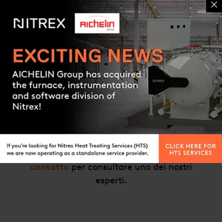
questo modo, si esercitano sollecitazioni di
compressione che, nella maggior parte dei
casi, migliorano la resistenza alla fatica del
componente.
Contact us
Non si è sicuri del processo o servizio adatto
alle proprie esigenze?
Contattare
il nostro team globale di esperti
in trattamenti termici per ulteriori
informazioni o compilare il
modulo di
contatto
per consultare uno dei nostri
esperti.