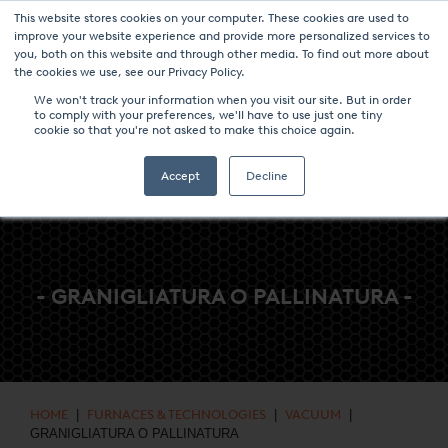
This website stores cookies on your computer. These cookies are used to
NOTIZIE & EVENTI
CENTRO MULTIMEDIALE
LAVORA CON NOI
improve your website experience and provide more personalized services to
you, both on this website and through other media. To find out more about
CONTATTO
the cookies we use, see our Privacy Policy.
We won't track your information when you visit our site. But in order
to comply with your preferences, we'll have to use just one tiny
cookie so that you're not asked to make this choice again.
Accept
Decline
- GRANIGLIATURA O PALLINATURA -
HOME
|
FURNACES & TECHNOLOGIES
|
VACUUM
|
GRANIGLIATURA O PALLINATURA