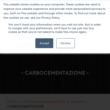
This website stores cookies on your computer. These cookies are used to
NOTIZIE & EVENTI
CENTRO MULTIMEDIALE
LAVORA CON NOI
improve your website experience and provide more personalized services to
you, both on this website and through other media. To find out more about
CONTATTO
the cookies we use, see our Privacy Policy.
We won't track your information when you visit our site. But in order
to comply with your preferences, we'll have to use just one tiny
cookie so that you're not asked to make this choice again.
Accept
Decline
- CARBOCEMENTAZIONE -
HOME
|
FURNACES & TECHNOLOGIES
|
VACUUM
|
CARBOCEMENTAZIONE