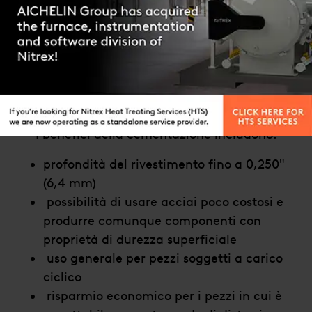
Contact us
ricavo economico di circa 0,250″ (6,4 mm).
In addition, Nitrex is capable of selective
carburizing where only specific areas of the
part are to be treated.
I benefici della cementazione includono:
profondità del rivestimento fino a 0,250″
(6,4 mm)
possibilità di usare acciai poco costosi e
produrre comunque componenti con
proprietà di durezza superficiale
uso generale per pezzi soggetti a carico
ciclico
risparmio economico per i pezzi in cui è