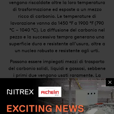
vengono riscaldate oltre la loro temperatura
di trasformazione ed esposte a un mezzo
ricco di carbonio. Le temperature di
lavorazione vanno da 1450 °F a 1900 °F (790
°C – 1040 °C). La diffusione del carbonio nel
pezzo e la successiva tempra generano una
superficie dura e resistente all’usura, oltre a
un nucleo robusto e resistente agli urti.
Possono essere impiegati mezzi di trasporto
del carbonio solidi, liquidi e gassosi, sebbene
i primi due vengano usati raramente. La
cementazione offerta da Nitrex avviene in
forni di cementazione a gas a tempra
integrale controllati da computer, per una
gamma completa di profondità del
rivestimento (se applicabile) con un limite di