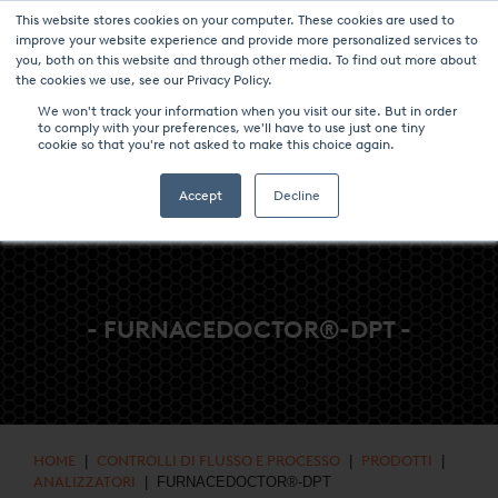
This website stores cookies on your computer. These cookies are used to
NOTIZIE & EVENTI
CENTRO MULTIMEDIALE
LAVORA CON NOI
improve your website experience and provide more personalized services to
you, both on this website and through other media. To find out more about
CONTATTO
the cookies we use, see our Privacy Policy.
We won't track your information when you visit our site. But in order
to comply with your preferences, we'll have to use just one tiny
cookie so that you're not asked to make this choice again.
Accept
Decline
- FURNACEDOCTOR®-DPT -
HOME
|
CONTROLLI DI FLUSSO E PROCESSO
|
PRODOTTI
|
ANALIZZATORI
| FURNACEDOCTOR®-DPT