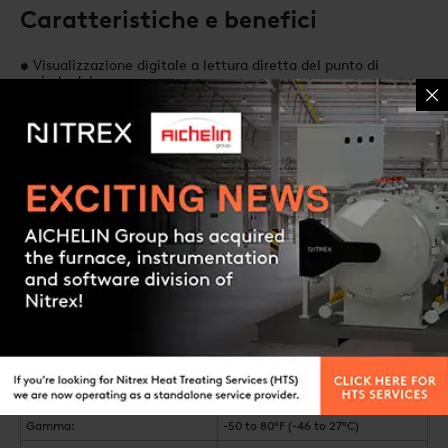
Caratteristiche e benefici
• Visualizzazione digitale a lettura diretta del punto di
rugiada del processo
• Progettazione adeguata all’uso in applicazioni di
trattamento termico
• Funzionamento rapido e semplice da usare
• Nessun errore di interpretazione
• Formazione dell’operatore in pochi minuti
• Ideale per l’uso su generatori di atmosfera o forni
• % di carbonio equivalente calcolata per il controllo
incrociato dei sistemi di sonde O2
Contact us
• Batteria al piombo-acido ricaricabile di lunga durata
• Tempi di risposta brevi, anche in fase di spostamento tra
processi ad alto e basso punto di rugiada
• Possibile calibrazione dell’unità su standard tracciabili NIST
• Certificato di calibrazione fornito con la calibrazione in
fabbrica
Caratteristiche del sistema
Precisione:
±1°C al punto di rugiada della
Gamma:
-50 to 80°F (-46 to 27°C)