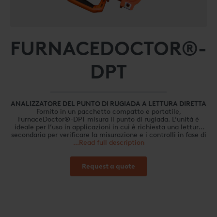
FURNACEDOCTOR®-
DPT
ANALIZZATORE DEL PUNTO DI RUGIADA A LETTURA DIRETTA
Fornito in un pacchetto compatto e portatile,
FurnaceDoctor®-DPT misura il punto di rugiada. L’unità è
ideale per l’uso in applicazioni in cui è richiesta una lettura
secondaria per verificare la misurazione e i controlli in fase di
lavorazione per la conformità alle norme. L’interfaccia e il
...Read full description
raccordo di processo semplici e il rapido tempo di risposta
forniscono una misurazione efficiente su più pezzi di
apparecchiature o punti di processo.
Request a quote