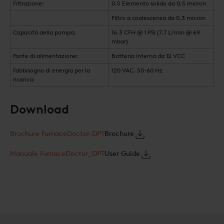
Filtrazione:
0.5 Elemento solido da 0,5 micron
Filtro a coalescenza da 0,3 micron
Capacità della pompa:
16.3 CFH @ 1 PSI (7.7 L/min @ 69
mbar)
Fonte di alimentazione:
Batteria interna da 12 VCC
Fabbisogno di energia per la
120 VAC, 50-60 Hz
ricarica:
Download
Brochure FurnaceDoctor-DPT
Brochure
Manuale FurnaceDoctor_DPT
User Guide