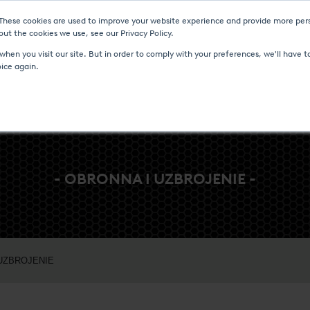
 These cookies are used to improve your website experience and provide more pers
I I WYDARZENIA
CENTRUM MEDIÓW
KARIERA
KONTAKT
ut the cookies we use, see our Privacy Policy.
hen you visit our site. But in order to comply with your preferences, we'll have to
oice again.
- OBRONNA I UZBROJENIE -
UZBROJENIE