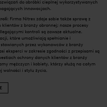
ozwiązań do obróbki cieplnej wykorzystywanych
magających innowacjach.
roli
: Firma Nitrex zdaje sobie także sprawę z
 klientów z branży obronnej; nasze procesy
legającymi kontroli są zawsze aktualne.
cji, które umożliwiają spełnianie i
stawianych przez wykonawców z branży
asi eksperci w zakresie zgodności z przepisami są
westiach ochrony danych klientów z branży
amy mężczyzn i kobiety, którzy służą na całym
j wolności i stylu życia.
E