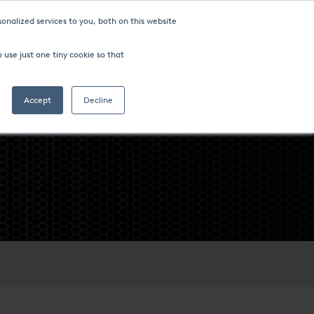
onalized services to you, both on this website
 use just one tiny cookie so that
Accept
Decline