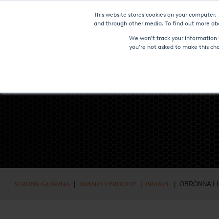
This website stores cookies on your computer.
NOWOŚC
and through other media. To find out more abo
We won't track your information w
you're not asked to make this ch
STRONA GŁÓWNA
|
BRANŻE I PROCESY
|
BRANŻE
| OBRONNA I 