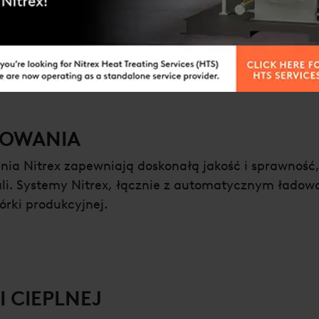
owanie ONC® w trakcie procesu i po obróbce/azoton
treg®-S
TOWANIA
ia Nitrex zapewniają doskonałą jakość i sprawność, 
metali. Systemy Nitrex, łącznie z automatycznym ła
rki produkcyjnej.
 CIEPLNEJ