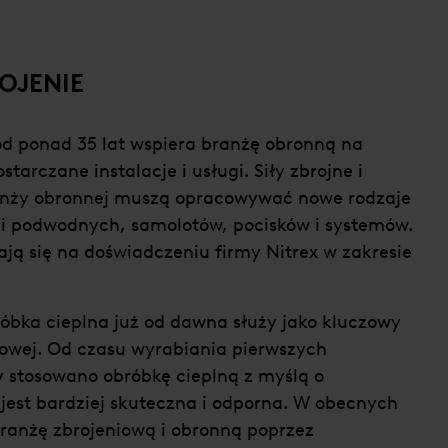
OJENIE
 od ponad 35 lat wspiera branżę obronną na
tarczane instalacje i usługi. Siły zbrojne i
ranży obronnej muszą opracowywać nowe rodzaje
dzi podwodnych, samolotów, pocisków i systemów.
ają się na doświadczeniu firmy Nitrex w zakresie
róbka cieplna już od dawna służy jako kluczowy
iowej. Od czasu wyrabiania pierwszych
 stosowano obróbkę cieplną z myślą o
 jest bardziej skuteczna i odporna. W obecnych
branżę zbrojeniową i obronną poprzez