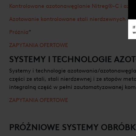
Kontrolowane azotonawęglanie Nitreg®-C i azot
Azotowanie kontrolowane stali nierdzewnych Ni
Próżnia
”
ZAPYTANIA OFERTOWE
SYSTEMY I TECHNOLOGIE AZO
Systemy i technologie azotowania/azotonawęglan
części ze stali, stali nierdzewnej i ze stopów 
integralną część w pełni zautomatyzowanej komó
ZAPYTANIA OFERTOWE
PRÓŻNIOWE SYSTEMY OBRÓBKI