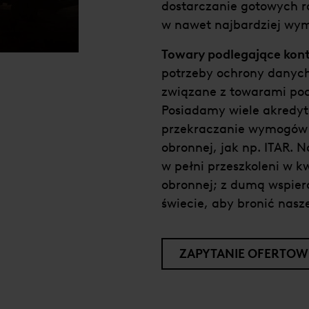
dostarczanie gotowych r
w nawet najbardziej wy
Towary podlegające kont
potrzeby ochrony danych
związane z towarami pod
Posiadamy wiele akredyta
przekraczanie wymogów 
obronnej, jak np. ITAR. N
w pełni przeszkoleni w k
obronnej; z dumą wspier
świecie, aby bronić nasze
ZAPYTANIE OFERTOW