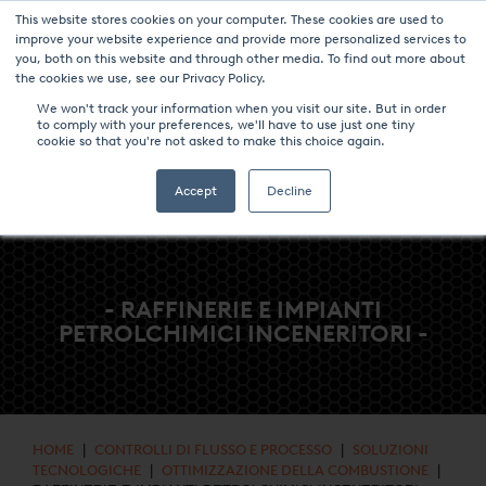
This website stores cookies on your computer. These cookies are used to
NOTIZIE & EVENTI
CENTRO MULTIMEDIALE
LAVORA CON NOI
improve your website experience and provide more personalized services to
you, both on this website and through other media. To find out more about
CONTATTO
the cookies we use, see our Privacy Policy.
We won't track your information when you visit our site. But in order
to comply with your preferences, we'll have to use just one tiny
cookie so that you're not asked to make this choice again.
Accept
Decline
- RAFFINERIE E IMPIANTI
PETROLCHIMICI INCENERITORI -
HOME
|
CONTROLLI DI FLUSSO E PROCESSO
|
SOLUZIONI
TECNOLOGICHE
|
OTTIMIZZAZIONE DELLA COMBUSTIONE
|