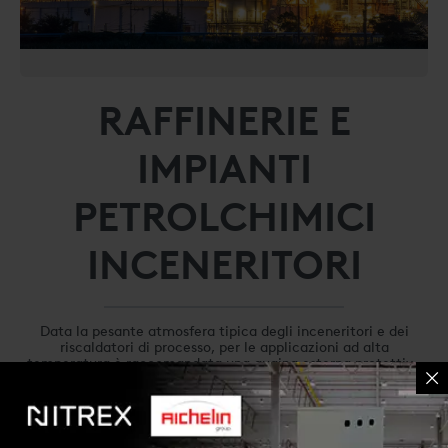
RAFFINERIE E
IMPIANTI
PETROLCHIMICI
INCENERITORI
Data la pesante atmosfera tipica degli inceneritori e dei
riscaldatori di processo, per le applicazioni ad alta
temperatura è raccomandata una guaina esterna protettiva
in allumina. Installati nella zona di combustione o nella
sezione radiante, i sensori possono essere collegati a
Le applicazioni testate includono:
strumenti che inviano un segnale da 4-20 mA al sistema di
...Read full description
ottimizzazione della combustione esistente.
• Riscaldatori di processo
• Inceneritori