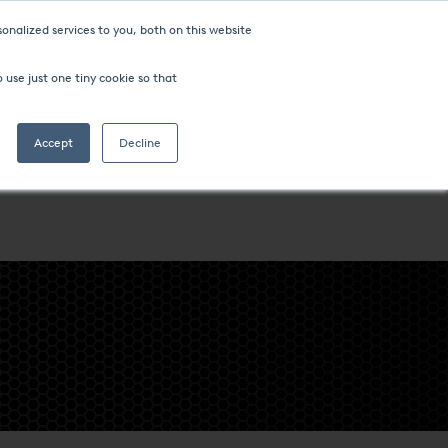
onalized services to you, both on this website
 use just one tiny cookie so that
Accept
Decline
ROCESSI
SOCIETÀ
POSIZIONI IN TUTTO IL MONDO
HTS INDIANA