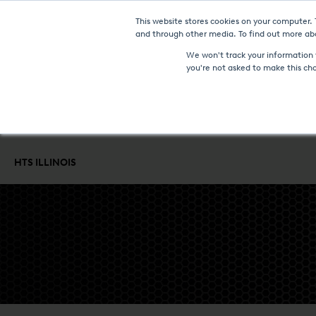
This website stores cookies on your computer.
NOTIZIE & EVE
and through other media. To find out more abo
We won't track your information w
you're not asked to make this ch
FORNI E TECNOLOGIE
SERVIZIO DI TRATTAMENTO TERMICO
C
HTS ILLINOIS