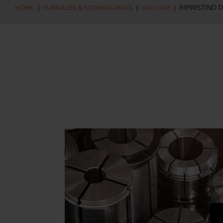
HOME
|
FURNACES & TECHNOLOGIES
|
VACUUM
| RIPRISTINO 