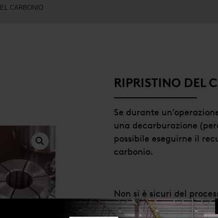
DEL CARBONIO
RIPRISTINO DEL
Se durante un’operazione
una decarburazione (perdi
possibile eseguirne il rec
carbonio.
Non si è sicuri del proces
Contattare
il nostro tea