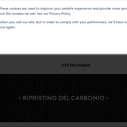
 These cookies are used to improve your website experience and provide more pers
NTI
CENTRO MULTIMEDIALE
LAVORA CON NOI
CONTATTO
ut the cookies we use, see our Privacy Policy.
hen you visit our site. But in order to comply with your preferences, we'll have to
oice again.
ONTROLLO DI PROCESSO
ASSISTENZA E SUPPORTO
SETTORI E P
HTS MICHIGAN
- RIPRISTINO DEL CARBONIO -