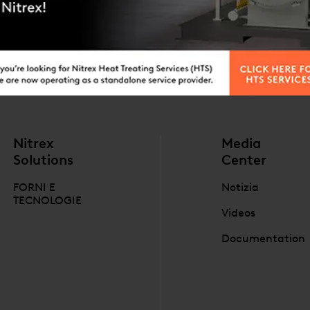
OTTIENI MAGGIORI
INFORMAZIONI
Nitrex
Media
Solutions
Center
FORNI E
Notizia
TECNOLOGIE
Videos
Documentation