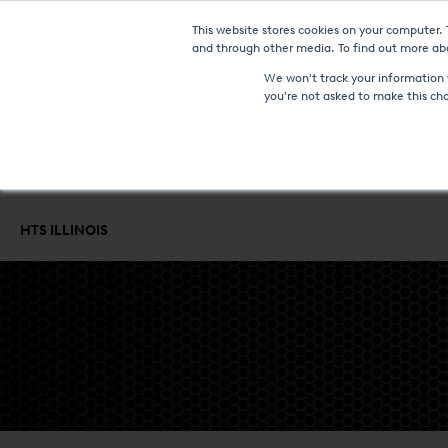
This website stores cookies on your computer.
NOTIZIE & EVE
and through other media. To find out more abo
We won't track your information w
you're not asked to make this ch
FORNI E TECNOLOGIE
SERVIZIO DI TRATTAMENTO TERMICO
C
HTS ILLINOIS