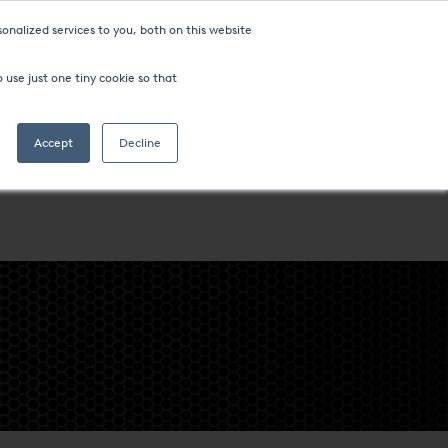
onalized services to you, both on this website
 use just one tiny cookie so that
Accept
Decline
ROCESSI
SOCIETÀ
POSIZIONI IN TUTTO IL MONDO
HTS INDIANA