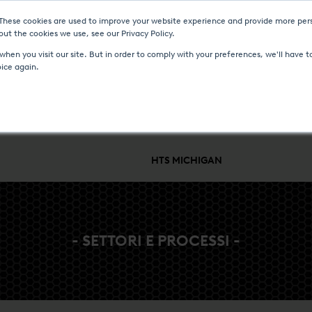
 These cookies are used to improve your website experience and provide more pers
NTI
CENTRO MULTIMEDIALE
LAVORA CON NOI
CONTATTO
ut the cookies we use, see our Privacy Policy.
hen you visit our site. But in order to comply with your preferences, we'll have to
oice again.
ONTROLLO DI PROCESSO
ASSISTENZA E SUPPORTO
SETTORI E P
HTS MICHIGAN
- SETTORI E PROCESSI -