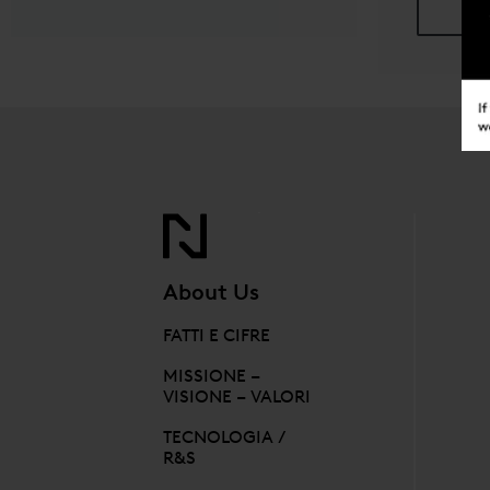
About Us
FATTI E CIFRE
MISSIONE –
VISIONE – VALORI
TECNOLOGIA /
R&S