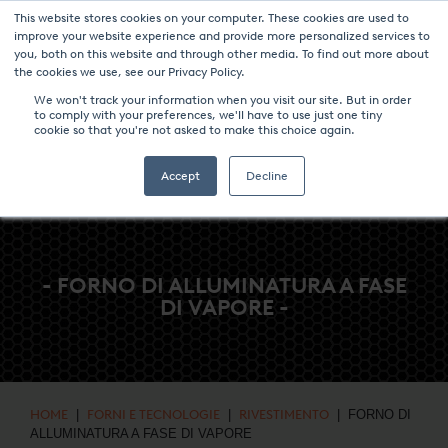
This website stores cookies on your computer. These cookies are used to
NOTIZIE & EVENTI
CENTRO MULTIMEDIALE
LAVORA CON NOI
improve your website experience and provide more personalized services to
you, both on this website and through other media. To find out more about
CONTATTO
the cookies we use, see our Privacy Policy.
We won't track your information when you visit our site. But in order
to comply with your preferences, we'll have to use just one tiny
cookie so that you're not asked to make this choice again.
Accept
Decline
- FORNO DI ALLUMINATURA A FASE
DI VAPORE -
HOME
|
FORNI E TECNOLOGIE
|
RIVESTIMENTO
| FORNO DI
ALLUMINATURA A FASE DI VAPORE