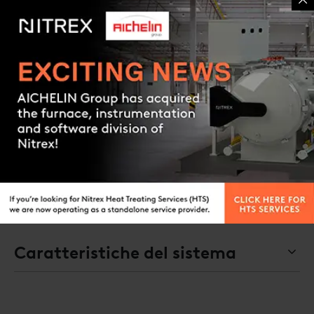
Brochure Vacuum Systems
BROCHURE
Article
BROCHURE
Contact us
Access all documents
Request a quote
Caratteristiche del sistema