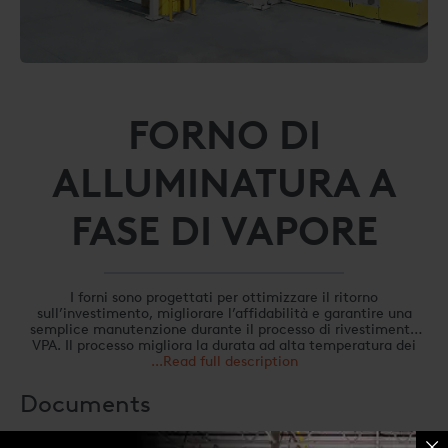
FORNO DI
ALLUMINATURA A
FASE DI VAPORE
I forni sono progettati per ottimizzare il ritorno
sull’investimento, migliorare l’affidabilità e garantire una
semplice manutenzione durante il processo di rivestimento
VPA. Il processo migliora la durata ad alta temperatura dei
pezzi trattati aggiungendo alluminuro o un sottile strato di
...Read full description
ossido a una superlega.
Documents