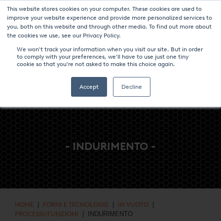
This website stores cookies on your computer. These cookies are used to
NOTIZIE & EVENTI
CENTRO MULTIMEDIALE
LAVORA CON NOI
improve your website experience and provide more personalized services to
you, both on this website and through other media. To find out more about
CONTATTO
the cookies we use, see our Privacy Policy.
We won't track your information when you visit our site. But in order
to comply with your preferences, we'll have to use just one tiny
cookie so that you're not asked to make this choice again.
Accept
Decline
- INDURIMENTO -
HOME
|
FORNI E TECNOLOGIE
|
IN VUOTO
|
PROCESSI/FUNZIONI
| INDURIMENTO