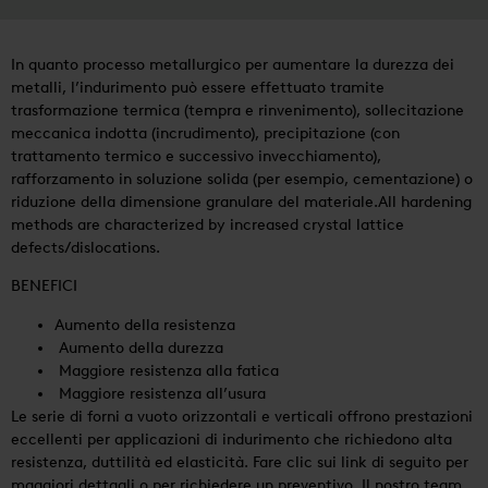
In quanto processo metallurgico per aumentare la durezza dei
metalli, l’indurimento può essere effettuato tramite
trasformazione termica (tempra e rinvenimento), sollecitazione
meccanica indotta (incrudimento), precipitazione (con
trattamento termico e successivo invecchiamento),
rafforzamento in soluzione solida (per esempio, cementazione) o
riduzione della dimensione granulare del materiale.All hardening
methods are characterized by increased crystal lattice
defects/dislocations.
BENEFICI
Aumento della resistenza
Aumento della durezza
Maggiore resistenza alla fatica
Maggiore resistenza all’usura
Le serie di forni a vuoto orizzontali e verticali offrono prestazioni
eccellenti per applicazioni di indurimento che richiedono alta
resistenza, duttilità ed elasticità. Fare clic sui link di seguito per
maggiori dettagli o per richiedere un preventivo. Il nostro team