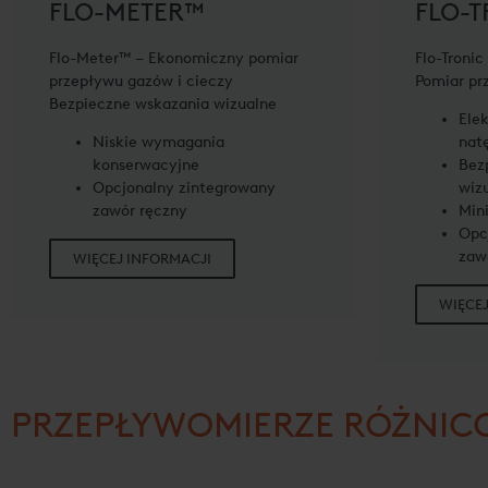
FLO-METER™
FLO-T
Flo-Meter™ – Ekonomiczny pomiar
Flo-Tronic
przepływu gazów i cieczy
Pomiar pr
Bezpieczne wskazania wizualne
Ele
Niskie wymagania
nat
konserwacyjne
Bez
Opcjonalny zintegrowany
wiz
zawór ręczny
Min
Opc
zaw
WIĘCEJ INFORMACJI
WIĘCEJ
PRZEPŁYWOMIERZE RÓŻNIC