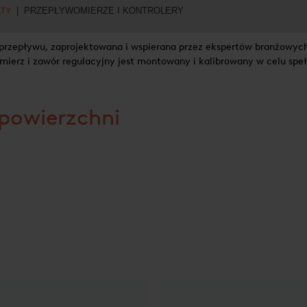
TY
| PRZEPŁYWOMIERZE I KONTROLERY
i przepływu, zaprojektowana i wspierana przez ekspertów branżowy
rz i zawór regulacyjny jest montowany i kalibrowany w celu spełn
powierzchni