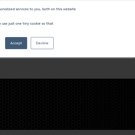
onalized services to you, both on this website
 use just one tiny cookie so that
Accept
Decline
ESY
FIRMA
LOKALIZACJE NA CAŁYM ŚWIECIE
HTS INDIANA