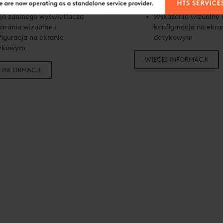
aż w linii
Montaż panelowy
ja zdalnego wyświetlacza
Wskazania wizualne 
azania wizualne i
konfiguracja na ekra
iguracja na ekranie
dotykowym
ykowym
WIĘCEJ INFORMACJI
 INFORMACJI