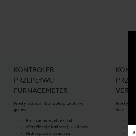
KONTROLER
KONT
PRZEPŁYWU
PRZE
FURNACEMETER
VERS
Prosty pomiar i kontrola przepływu
Prosty po
gazów
linii
Brak ruchomych części
Bra
Weryfikacja kalibracji u klienta
Wery
Niski spadek ciśnienia
Nisk