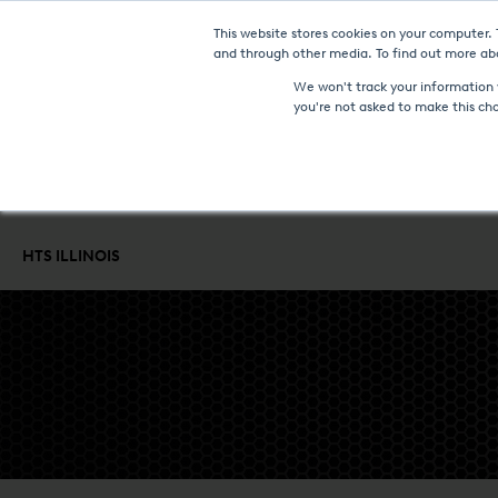
This website stores cookies on your computer.
NOWOŚC
and through other media. To find out more abo
We won't track your information w
you're not asked to make this ch
PIECE I TECHNOLOGIE
USŁUGI OBRÓBKI CIEPLNEJ
KONTROL
HTS ILLINOIS