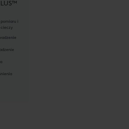
PLUS™
pomiaru i
 cieczy
wadzenie
adzenie
ia
śnienia