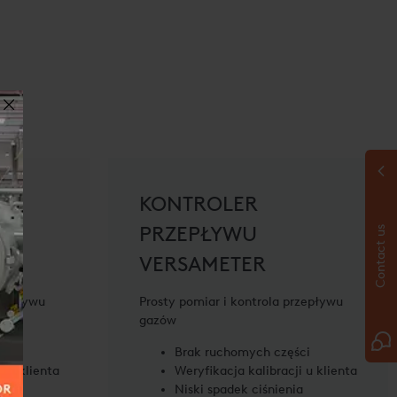
KONTROLER
PRZEPŁYWU
Contact us
VERSAMETER
rzepływu
Prosty pomiar i kontrola przepływu
gazów
ci
Brak ruchomych części
i u klienta
Weryfikacja kalibracji u klienta
a
Niski spadek ciśnienia