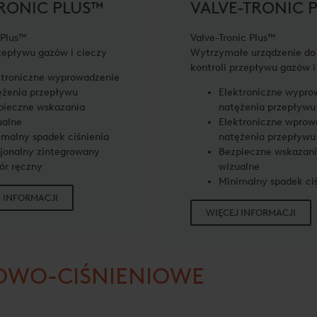
RONIC PLUS™
VALVE-TRONIC 
 Plus™
Valve-Tronic Plus™
zepływu gazów i cieczy
Wytrzymałe urządzenie do 
kontroli przepływu gazów i
ktroniczne wyprowadzenie
ężenia przepływu
Elektroniczne wypro
pieczne wskazania
natężenia przepływu
ualne
Elektroniczne wprow
imalny spadek ciśnienia
natężenia przepływu
jonalny zintegrowany
Bezpieczne wskazan
ór ręczny
wizualne
Minimalny spadek ci
 INFORMACJI
WIĘCEJ INFORMACJI
OWO-CIŚNIENIOWE