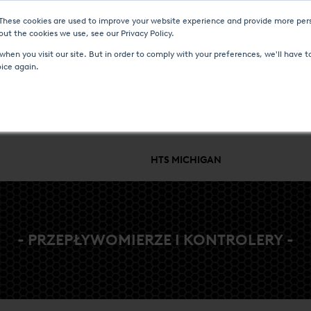
 These cookies are used to improve your website experience and provide more pers
I I WYDARZENIA
CENTRUM MEDIÓW
KARIERA
KONTAKT
ut the cookies we use, see our Privacy Policy.
hen you visit our site. But in order to comply with your preferences, we'll have to
oice again.
E PROCESU I PRZEPŁYWU
SERWIS I WSPARCIE
BRANŻE I PROC
HTS MICHIGAN
- PRZEPŁYWOMIERZE I KONTROLERY -