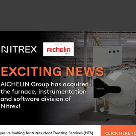
ROLER
KONTROLER
PŁYWU
PRZEPŁYWU
AMETER
FURNACEMETER
miar przepływu gazów w
Prosty pomiar i kontrola p
gazów
k ruchomych części
Brak ruchomych częś
fikacja kalibracji u klienta
Weryfikacja kalibracj
i spadek ciśnienia
Niski spadek ciśnieni