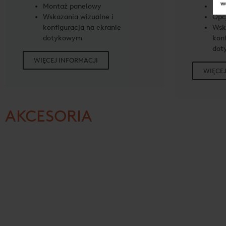
Montaż panelowy
Mont
Wskazania wizualne i
Opc
konfiguracja na ekranie
Wsk
dotykowym
konf
dot
WIĘCEJ INFORMACJI
WIĘCEJ
AKCESORIA