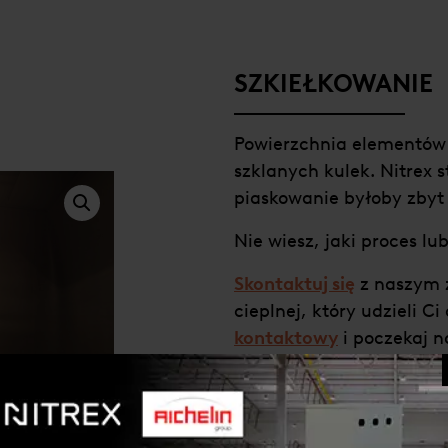
SZKIEŁKOWANIE
Powierzchnia elementów
szklanych kulek. Nitrex 
piaskowanie byłoby zbyt
Nie wiesz, jaki proces l
Skontaktuj się
z naszym z
cieplnej, który udzieli 
kontaktowy
i poczekaj n
ZAPYTANIE OFERTOW