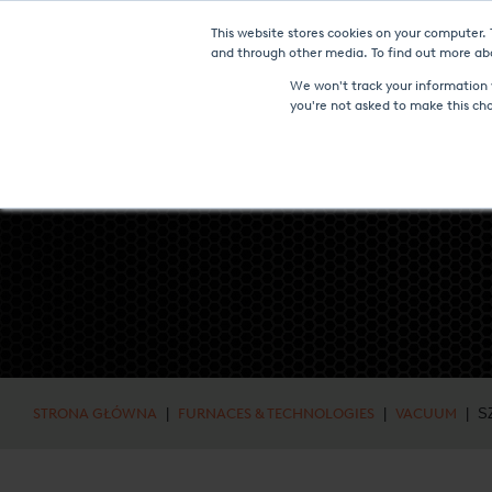
This website stores cookies on your computer.
NOWOŚC
and through other media. To find out more abo
We won't track your information w
you're not asked to make this ch
STRONA GŁÓWNA
|
FURNACES & TECHNOLOGIES
|
VACUUM
| S