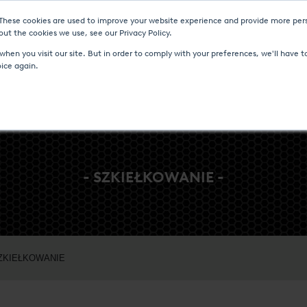
 These cookies are used to improve your website experience and provide more pers
I I WYDARZENIA
CENTRUM MEDIÓW
KARIERA
KONTAKT
ut the cookies we use, see our Privacy Policy.
hen you visit our site. But in order to comply with your preferences, we'll have to
oice again.
- SZKIEŁKOWANIE -
ZKIEŁKOWANIE