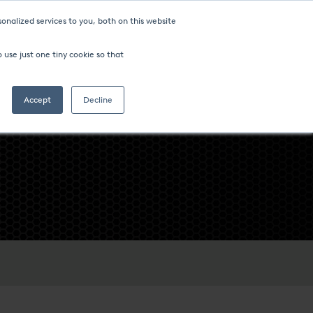
onalized services to you, both on this website
 use just one tiny cookie so that
Accept
Decline