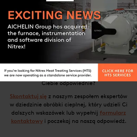
tak zakorzenione, że niektórzy zapominają,
iż oba te procesy są wykonywane w różnych
piecach, a części są przenoszone z jednego
Contact us
do drugiego tak szybko, jak to możliwe.
Hartowanie i odpuszczanie jest opisane
oddzielnie w tej części.
Nie wiesz, jaki proces lub usługa będą dla
Ciebie odpowiednie?
Skontaktuj się
z naszym zespołem ekspertów
w dziedzinie obróbki cieplnej, który udzieli Ci
dalszych wskazówek lub wypełnij
formularz
kontaktowy
i poczekaj na naszą odpowiedź.