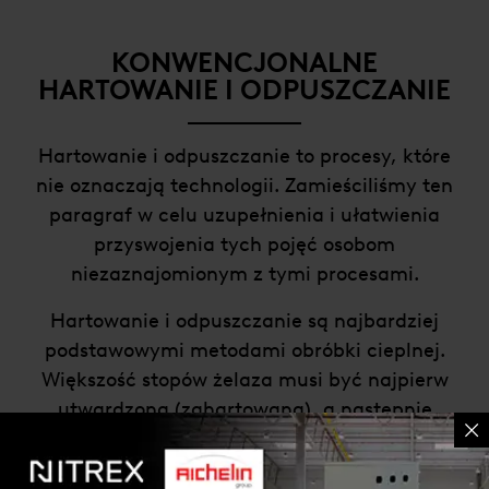
KONWENCJONALNE
HARTOWANIE I ODPUSZCZANIE
Hartowanie i odpuszczanie to procesy, które
nie oznaczają technologii. Zamieściliśmy ten
paragraf w celu uzupełnienia i ułatwienia
przyswojenia tych pojęć osobom
niezaznajomionym z tymi procesami.
Hartowanie i odpuszczanie są najbardziej
podstawowymi metodami obróbki cieplnej.
Większość stopów żelaza musi być najpierw
utwardzona (zahartowana), a następnie
odpuszczona do odpowiedniej twardości.
Wyrażenie „hartowanie i odpuszczanie” jest