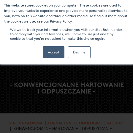
This website stores cookies on your computer. These cookies are used to
NOWOŚCI I WYDARZENIA
CENTRUM MEDIÓW
KARIERA
improve your website experience and provide more personalized services to
you, both on this website and through other media. To find out more about
KONTAKT
the cookies we use, see our Privacy Policy.
We won't track your information when you visit our site. But in order
to comply with your preferences, we'll have to use just one tiny
cookie so that you're not asked to make this choice again.
Accept
Decline
- KONWENCJONALNE HARTOWANIE
I ODPUSZCZANIE -
STRONA GŁÓWNA
|
FURNACES & TECHNOLOGIES
|
VACUUM
| KONWENCJONALNE HARTOWANIE I ODPUSZCZANIE