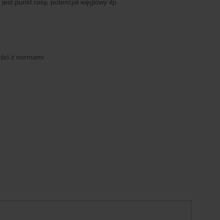
est punkt rosy, potencjał węglowy itp.
ości z normami