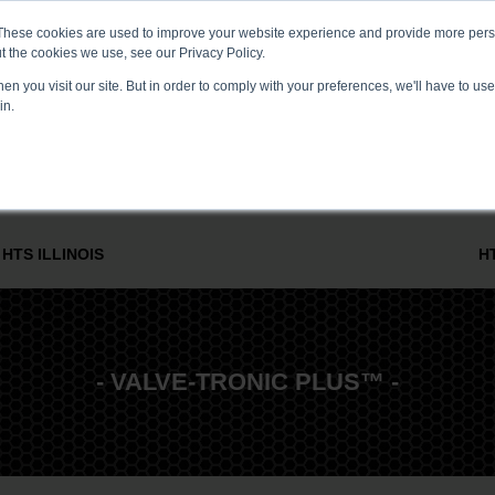
These cookies are used to improve your website experience and provide more perso
 I WYDARZENIA
CENTRUM MEDIÓW
KARIERA
KONTAKT
t the cookies we use, see our Privacy Policy.
n you visit our site. But in order to comply with your preferences, we'll have to use 
in.
TROLE PROCESU I PRZEPŁYWU
SERWIS I WSPARCIE
BRANŻ
HTS ILLINOIS
H
- VALVE-TRONIC PLUS™ -