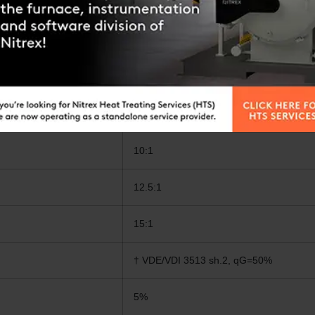
3
150-18,000 CFH (4-510 m
/h)
0.2-25 GPH (0.75-95 l/h)
10:1
12.5:1
15:1
† VDE/VDI 3513 sh.2, qG=50%
5%