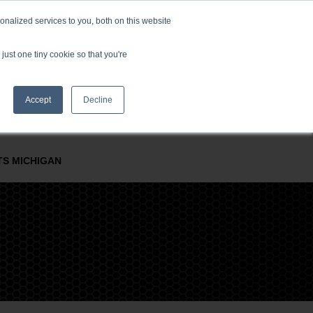
nalized services to you, both on this website
just one tiny cookie so that you're
Accept
Decline
E I PROCESY
FIRMA
LOKALIZACJE NA CAŁYM ŚWIECIE
TS MICHIGAN