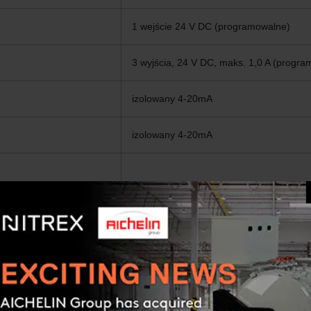
1 wejście 24 V DC (programowalne)
3 wyjścia, 24 V DC, maks. 1,0 A (progr
izolowany 4-20mA
izolowany 4-20mA
(70°F; 14.7 PSIA / 21°C; 1 bar)
3
4-100 CFH (0-3 m
/h)
3
10-1500 CFH (0-42 m
/h)