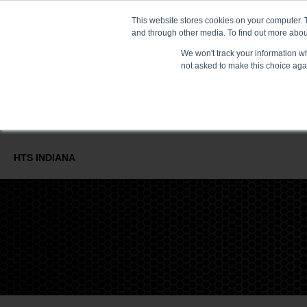
This website stores cookies on your computer. 
NOWOŚCI
and through other media. To find out more abou
We won't track your information whe
not asked to make this choice aga
PIECE I TECHNOLOGIE
USŁUGI OBRÓBKI CIEPLNEJ
KON
HTS INDIANA