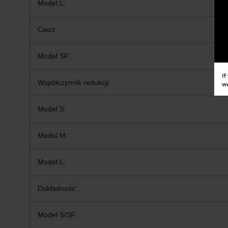
Model L:
Ciecz
Model SF:
Współczynnik redukcji:
Model S:
Model M:
Model L:
Dokładność:
Model S/SF: