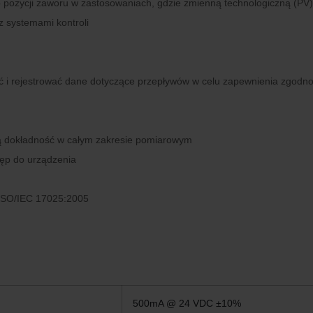
 pozycji zaworu w zastosowaniach, gdzie zmienną technologiczną (PV) j
z systemami kontroli
wać i rejestrować dane dotyczące przepływów w celu zapewnienia zgodn
 dokładność w całym zakresie pomiarowym
ęp do urządzenia
 ISO/IEC 17025:2005
500mA @ 24 VDC ±10%