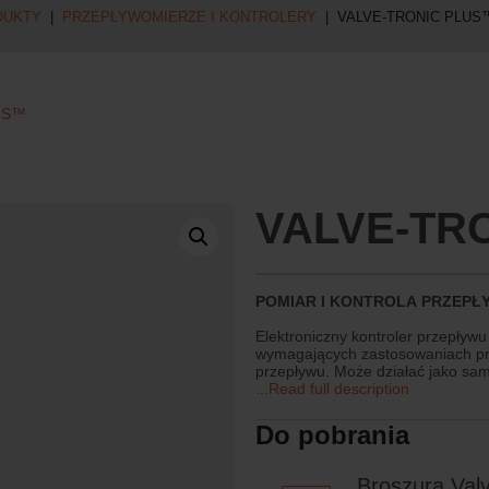
DUKTY
|
PRZEPŁYWOMIERZE I KONTROLERY
| VALVE-TRONIC PLUS
US™
VALVE-TR
POMIAR I KONTROLA PRZEPŁ
Elektroniczny kontroler przepływ
wymagających zastosowaniach prz
przepływu. Może działać jako sam
integralną częścią systemu kont
...Read full description
Do pobrania
Broszura Valv