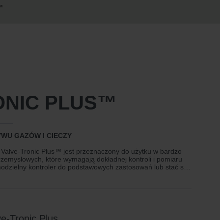
™
ONIC PLUS™
YWU GAZÓW I CIECZY
u Valve-Tronic Plus™ jest przeznaczony do użytku w bardzo
emysłowych, które wymagają dokładnej kontroli i pomiaru
odzielny kontroler do podstawowych zastosowań lub stać się
roli procesów w celu automatycznego sterowania przepływem.
e-Tronic Plus