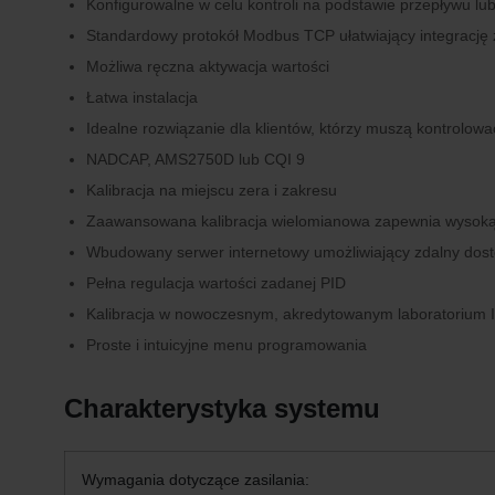
Konfigurowalne w celu kontroli na podstawie przepływu lub
Standardowy protokół Modbus TCP ułatwiający integrację 
Możliwa ręczna aktywacja wartości
Łatwa instalacja
Idealne rozwiązanie dla klientów, którzy muszą kontrolo
NADCAP, AMS2750D lub CQI 9
Kalibracja na miejscu zera i zakresu
Zaawansowana kalibracja wielomianowa zapewnia wysoką
Wbudowany serwer internetowy umożliwiający zdalny dost
Pełna regulacja wartości zadanej PID
Kalibracja w nowoczesnym, akredytowanym laboratorium
Proste i intuicyjne menu programowania
Charakterystyka systemu
Wymagania dotyczące zasilania: