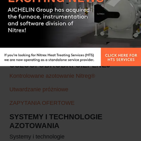
PORTFOLIO
Contact us
ZASTOSOWANIA
MATERIAŁY
USŁUGI OBRÓBKI CIEPLNEJ
Kontrolowane azotowanie Nitreg®
Utwardzanie próżniowe
ZAPYTANIA OFERTOWE
SYSTEMY I TECHNOLOGIE
AZOTOWANIA
Systemy i technologie