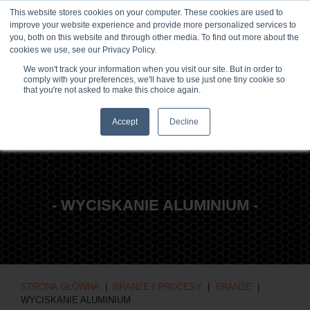
This website stores cookies on your computer. These cookies are used to
NOWOŚCI I WYDARZENIA
CENTRUM MEDIÓW
KARIERA
improve your website experience and provide more personalized services to
you, both on this website and through other media. To find out more about the
KONTAKT
cookies we use, see our Privacy Policy.
We won't track your information when you visit our site. But in order to
comply with your preferences, we'll have to use just one tiny cookie so
that you're not asked to make this choice again.
Accept
Decline
- WYCISKANIE ALUMINIUM -
STRONA GŁÓWNA
|
BRANŻE I PROCESY
|
BRANŻE
|
WYCISKANIE ALUMINIUM