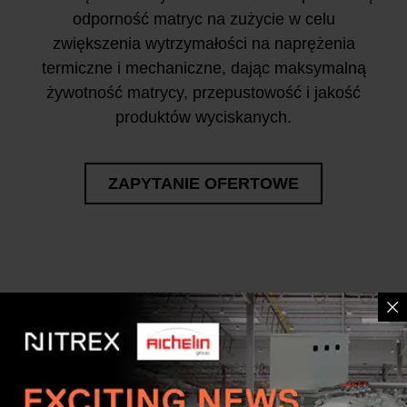
odporność matryc na zużycie w celu
zwiększenia wytrzymałości na naprężenia
termiczne i mechaniczne, dając maksymalną
żywotność matrycy, przepustowość i jakość
produktów wyciskanych.
ZAPYTANIE OFERTOWE