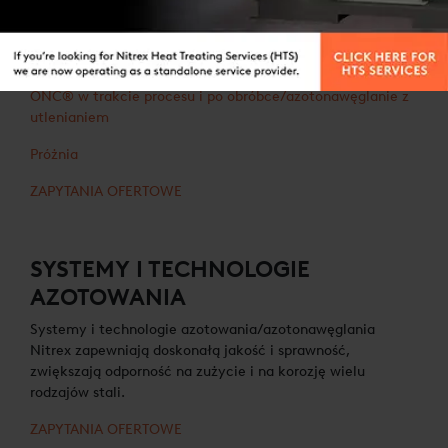
USŁUGI OBRÓBKI CIEPLNEJ
Kontrolowane azotowanie Nitreg®
Kontrolowane azotonawęglanie Nitreg®-C i azotowanie
ONC® w trakcie procesu i po obróbce/azotonawęglanie z
utlenianiem
Próżnia
ZAPYTANIA OFERTOWE
SYSTEMY I TECHNOLOGIE
AZOTOWANIA
Systemy i technologie azotowania/azotonawęglania
Nitrex zapewniają doskonałą jakość i sprawność,
zwiększają odporność na zużycie i na korozję wielu
rodzajów stali.
ZAPYTANIA OFERTOWE