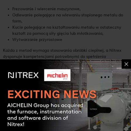
Frezowanie i wiercenie maszynowe,
Odlewanie polegające na wlewaniu stopionego metalu do
form,
Kucie polegające na kształtowaniu metalu w ostateczny
kształt za pomocą siły gięcia lub młotkowania,
Wytwarzanie przyrostowe
Każda z metod wymaga stosowania obróbki cieplnej, a Nitrex
dysponuje kompetencjami potrzebnymi do spełnienia
najsurowszych wymogów branżowych i standardów certyfikacji.
Zapytanie ofertowe
Contact us
PORTFOLIO
ZASTOSOWANIA
MATERIAŁY