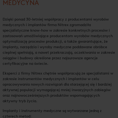
MEDYCYNA
Dzięki ponad 30-letniej współpracy z producentami wyrobów
medycznych i implantów firma Nitrex zgromadziła
specjalistyczne know-how w zakresie konkretnych procesów i
zastosowań umożliwiające producentom wyrobów medycznych
optymalizację procesów produkcji, a także gwarantujące, że
implanty, narzędzia i wyroby medyczne poddawane obróbce
cieplnej spełniają, a nawet przekraczają, oczekiwania w zakresie
osiągów i budowy określone przez najsurowsze agencje
certyfikacyjne na świecie.
Eksperci z firmy Nitrex chętnie współpracują ze specjalistami w
zakresie instrumentów medycznych i implantów w celu
opracowywania nowych rozwiązań dla starzejącej się i bardziej
aktywnej populacji wymagającej mniej inwazyjnych zabiegów
oraz najnowocześniejszych produktów wspomagających
aktywny tryb życia.
Implanty i instrumenty medyczne są wytwarzane jedną z
czterech metod: