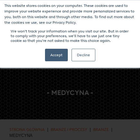
This website stores cookies on your computer. These cookies are used to
NOWOŚCI I WYDARZENIA
CENTRUM MEDIÓW
KARIERA
improve your website experience and provide more personalized services to
you, both on this website and through other media. To find out more about
KONTAKT
the cookies we use, see our Privacy Policy.
We won't track your information when you visit our site. But in order
to comply with your preferences, we'll have to use just one tiny
cookie so that you're not asked to make this choice again.
Accept
Decline
- MEDYCYNA -
STRONA GŁÓWNA
|
BRANŻE I PROCESY
|
BRANŻE
|
MEDYCYNA