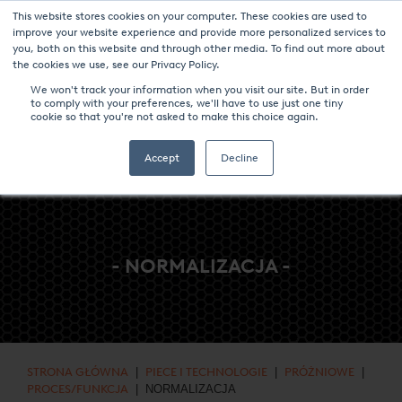
This website stores cookies on your computer. These cookies are used to
NOWOŚCI I WYDARZENIA
CENTRUM MEDIÓW
KARIERA
improve your website experience and provide more personalized services to
you, both on this website and through other media. To find out more about
KONTAKT
the cookies we use, see our Privacy Policy.
We won't track your information when you visit our site. But in order
to comply with your preferences, we'll have to use just one tiny
cookie so that you're not asked to make this choice again.
Accept
Decline
- NORMALIZACJA -
STRONA GŁÓWNA
|
PIECE I TECHNOLOGIE
|
PRÓŻNIOWE
|
PROCES/FUNKCJA
| NORMALIZACJA