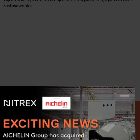
zastosowania.
SERIA POZIOMYCH PIECÓW
PRÓŻNIOWYCH
Contact us
WIĘCEJ INFORMACJI