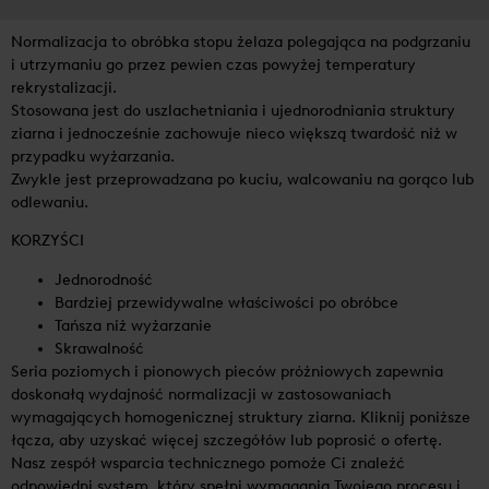
Normalizacja to obróbka stopu żelaza polegająca na podgrzaniu
i utrzymaniu go przez pewien czas powyżej temperatury
rekrystalizacji.
Stosowana jest do uszlachetniania i ujednorodniania struktury
ziarna i jednocześnie zachowuje nieco większą twardość niż w
przypadku wyżarzania.
Zwykle jest przeprowadzana po kuciu, walcowaniu na gorąco lub
odlewaniu.
KORZYŚCI
Jednorodność
Bardziej przewidywalne właściwości po obróbce
Tańsza niż wyżarzanie
Skrawalność
Seria poziomych i pionowych pieców próżniowych zapewnia
doskonałą wydajność normalizacji w zastosowaniach
wymagających homogenicznej struktury ziarna. Kliknij poniższe
łącza, aby uzyskać więcej szczegółów lub poprosić o ofertę.
Nasz zespół wsparcia technicznego pomoże Ci znaleźć
odpowiedni system, który spełni wymagania Twojego procesu i