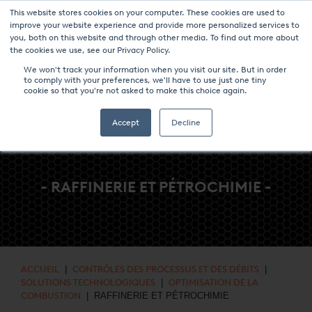
This website stores cookies on your computer. These cookies are used to
NOUVELLES ET ÉVÉNEMENTS
MÉDIAS
CARRIÈRES
CONTACT
improve your website experience and provide more personalized services to
you, both on this website and through other media. To find out more about
the cookies we use, see our Privacy Policy.
We won't track your information when you visit our site. But in order
to comply with your preferences, we'll have to use just one tiny
cookie so that you're not asked to make this choice again.
Accept
Decline
- RAFFINERIE ET PÉTROCHIMIE -
ACCUEIL
|
CONTRÔLES DES PROCESSUS ET DES DÉBITS
|
SOLUTIONS TECHNOLOGIQUES
|
OPTIMISATION DE LA
COMBUSTION
| RAFFINERIE ET PÉTROCHIMIE