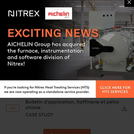
BROCHURE
Brochure Oxyfire
BROCHURE
Contact us
Mode d’emploi OXYFIRE
USER GUIDE
Manuel OXYFIRE
USER GUIDE
Guide d’installation OXYFIRE
USER GUIDE
Bulletin d’application, Raffinerie et pétro
chimie
CASE STUDY