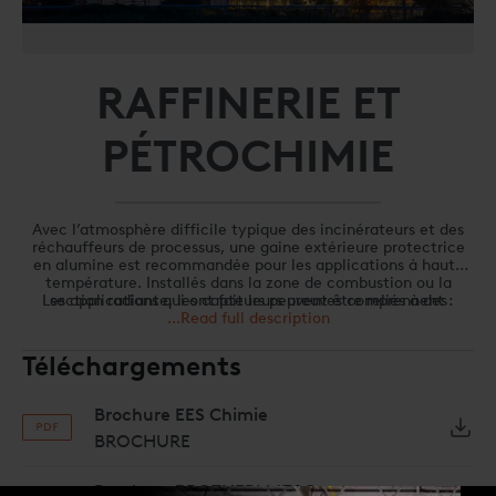
RAFFINERIE ET
PÉTROCHIMIE
Avec l’atmosphère difficile typique des incinérateurs et des
réchauffeurs de processus, une gaine extérieure protectrice
en alumine est recommandée pour les applications à haute
température. Installés dans la zone de combustion ou la
Les applications qui ont fait leurs preuves comprennent :
section radiante, les capteurs peuvent être reliés à des
instruments qui enverront un signal de 4-20 mA au système
...Read full description
Réchauffeurs de processus
existant d’optimisation de la combustion.
Incinérateurs
Téléchargements
Fours de craquage
Chaudières
Régénération de l’acide sulfurique
Brochure EES Chimie
Systèmes d’oxydation thermique
BROCHURE
Brochure PROTHERM470C