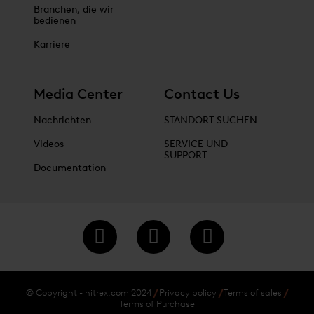
Branchen, die wir
bedienen
Karriere
Media Center
Contact Us
Nachrichten
STANDORT SUCHEN
Videos
SERVICE UND
SUPPORT
Documentation
© Copyright - nitrex.com 2024
Privacy policy
Terms of sales
Terms of Purchase