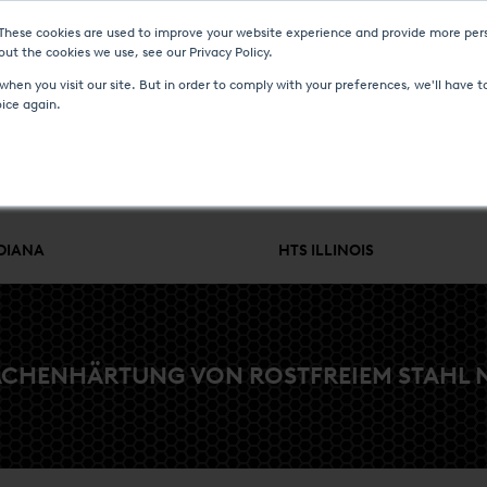
 These cookies are used to improve your website experience and provide more pers
D VERANSTALTUNGEN
MEDIA CENTER
KARRIERE
KONTAKT
ut the cookies we use, see our Privacy Policy.
hen you visit our site. But in order to comply with your preferences, we'll have to
oice again.
WÄRMEBEHANDLUNG
MSR & ENGINEERING
SERVICE UND 
NDIANA
HTS ILLINOIS
ÄCHENHÄRTUNG VON ROSTFREIEM STAHL 