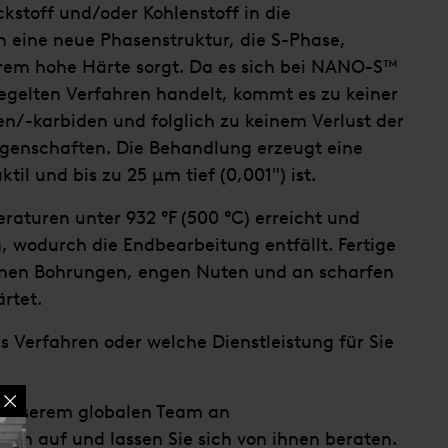
ckstoff und/oder Kohlenstoff in die
 eine neue Phasenstruktur, die S-Phase,
xtrem hohe Härte sorgt. Da es sich bei NANO-S™
egelten Verfahren handelt, kommt es zu keiner
n/-karbiden und folglich zu keinem Verlust der
genschaften. Die Behandlung erzeugt eine
til und bis zu 25 μm tief (0,001″) ist.
aturen unter 932 °F (500 °C) erreicht und
, wodurch die Endbearbeitung entfällt. Fertige
einen Bohrungen, engen Nuten und an scharfen
rtet.
es Verfahren oder welche Dienstleistung für Sie
 unserem globalen Team an
n auf und lassen Sie sich von ihnen beraten.