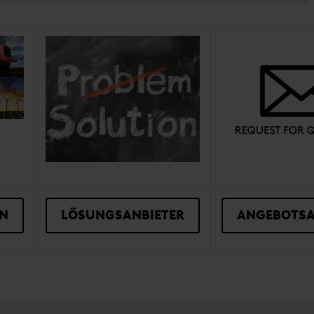
N
LÖSUNGSANBIETER
ANGEBOTS