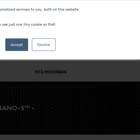
onalized services to you, both on this website
 use just one tiny cookie so that
Accept
Decline
SUPPORT
BRANCHEN & VERFAHREN
UNTERNEHMEN
HTS MICHIGAN
NANO-S™ -