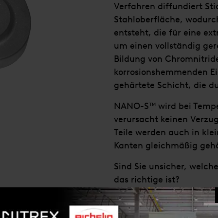
Verfahren diffundiert Sti
Stahloberfläche, wodurch
entsteht, die für eine e
um einen vollständig ger
Bildung von Chromnitride
korrosionshemmenden Ei
gehärtete Schicht, die duk
NANO-S™ wird bei Temper
verursacht keinen Verzug
Teile werden auch in kl
Kanten gleichmäßig gehä
Sind Sie unsicher, welch
das richtige ist?
Nehmen Sie Kontakt mit
Wärmebehandlungsexperte