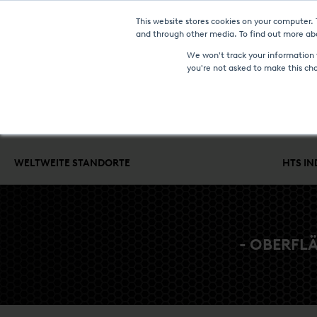
This website stores cookies on your computer.
NEUIGKEITEN UN
and through other media. To find out more abo
We won't track your information w
you're not asked to make this ch
WÄRMEBEHANDLUNGSANLAGEN & TECHNOLOGIEN
LOHN
WELTWEITE STANDORTE
HTS I
- OBERFL