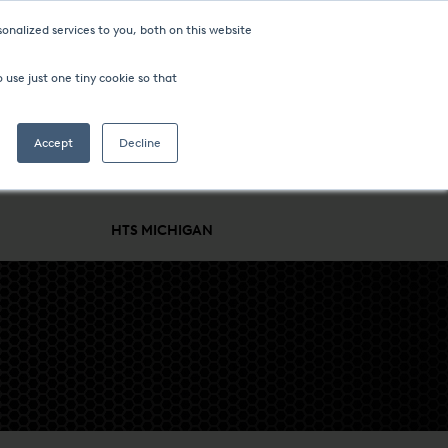
onalized services to you, both on this website
 use just one tiny cookie so that
Accept
Decline
SUPPORT
BRANCHEN & VERFAHREN
UNTERNEHMEN
HTS MICHIGAN