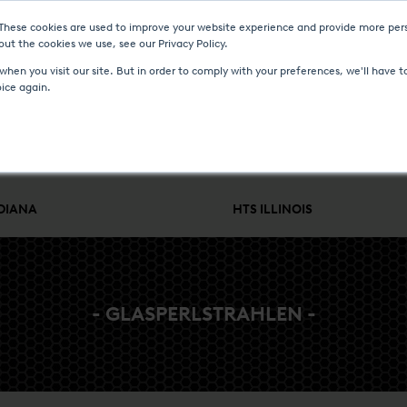
 These cookies are used to improve your website experience and provide more pers
D VERANSTALTUNGEN
MEDIA CENTER
KARRIERE
KONTAKT
ut the cookies we use, see our Privacy Policy.
hen you visit our site. But in order to comply with your preferences, we'll have to
oice again.
WÄRMEBEHANDLUNG
MSR & ENGINEERING
SERVICE UND 
NDIANA
HTS ILLINOIS
- GLASPERLSTRAHLEN -