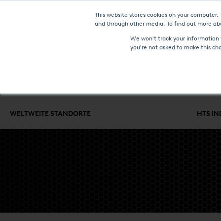
This website stores cookies on your computer.
NEUIGKEITEN UN
and through other media. To find out more abo
We won't track your information w
you're not asked to make this ch
WÄRMEBEHANDLUNGSANLAGEN & TECHNOLOGIEN
LOHN
WELTWEITE STANDORTE
HTS I