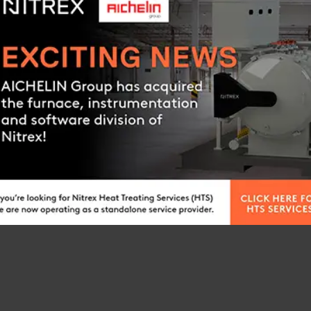
Wärmebehandlungsexperte
Alternativ können Sie da
unserer Experten in Verb
ANGEBOTSANFRAGE