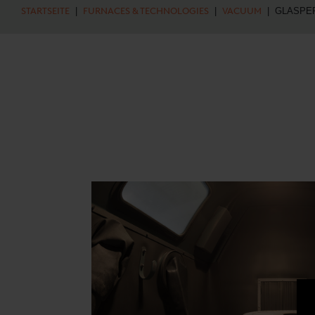
STARTSEITE
|
FURNACES & TECHNOLOGIES
|
VACUUM
| GLASPE