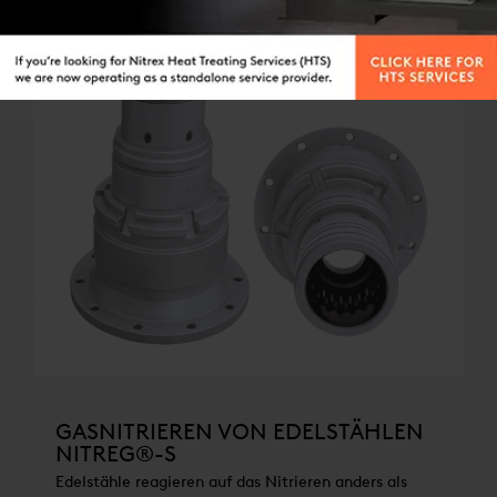
GASNITRIEREN VON EDELSTÄHLEN
NITREG®-S
Edelstähle reagieren auf das Nitrieren anders als