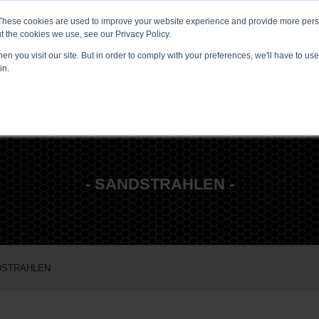
These cookies are used to improve your website experience and provide more perso
VERANSTALTUNGEN
MEDIA CENTER
KARRIERE
KONTAKT
t the cookies we use, see our Privacy Policy.
n you visit our site. But in order to comply with your preferences, we'll have to use 
in.
- SANDSTRAHLEN -
DSTRAHLEN