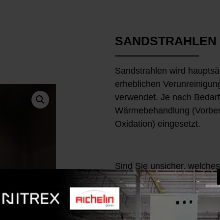
SANDSTRAHLEN
Sandstrahlen wird hauptsä
erheblichen Verunreinigu
verwendet. Je nach Bedarf
Wärmebehandlung (Vorberei
Oxidation) eingesetzt.
Sind Sie unsicher, welches
richtige ist?
Nehmen Sie Kontakt mit u
Wärmebehandlungsexperten
Alternativ können Sie das 