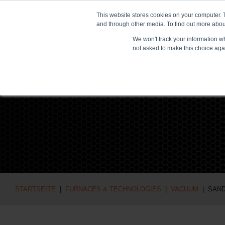
This website stores cookies on your computer. 
NEUIGKEITEN UND 
and through other media. To find out more abou
We won't track your information whe
not asked to make this choice aga
STARTSEITE
|
FURNACES & TECHNOLOGIES
|
VACUUM
| SAN