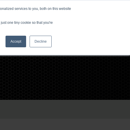
nalized services to you, both on this website
just one tiny cookie so that you're
Accept
Decline