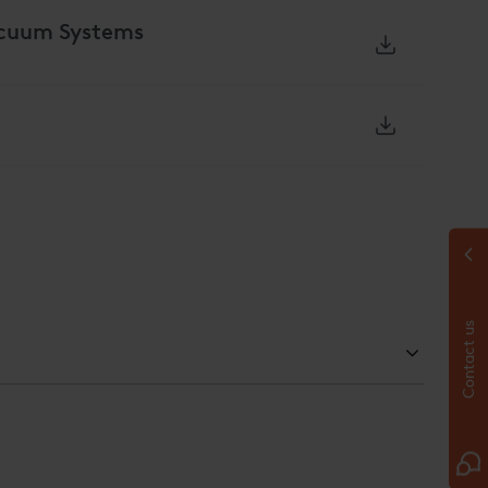
cuum Systems
Contact us
acité de charge brute (LB à 2
Plage de