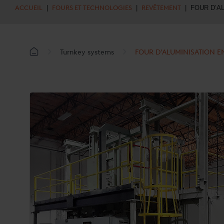
ACCUEIL
|
FOURS ET TECHNOLOGIES
|
REVÊTEMENT
| FOUR D’A
Turnkey systems
FOUR D’ALUMINISATION E