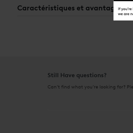
atmosphère contrôlée
(diamètre x longue
Caractéristiques et avantages
SAR-3642-BL VPAE
SAR-3642-BL VPAE 3
mm x 1,054 mm)
SAR-4242-BL SAR
42" x 42" (1,067 mm
Still Have questions?
Can’t find what you’re looking for? Ple