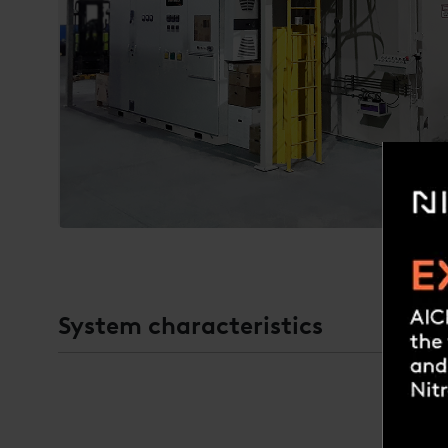
System characteristics
Modèle de four sous
Dimensions de la c