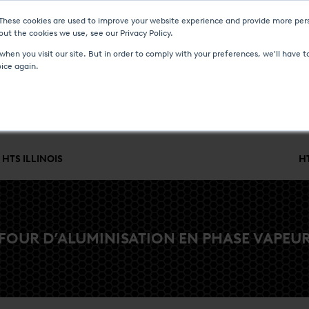
 These cookies are used to improve your website experience and provide more pers
UVELLES ET ÉVÉNEMENTS
MÉDIAS
CARRIÈRES
CONTACT
ut the cookies we use, see our Privacy Policy.
hen you visit our site. But in order to comply with your preferences, we'll have to
oice again.
QUE
CONTRÔLES DES PROCÉDÉS
SERVICE ET ASSISTANCE
INDU
HTS ILLINOIS
H
 FOUR D’ALUMINISATION EN PHASE VAPEUR