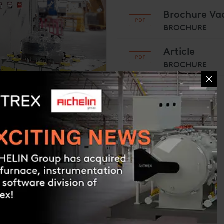
Brochure Va
BROCHURE
Article
BROCHURE
Request a quote
harge
Dimension d’exécution de la cornue
Cap