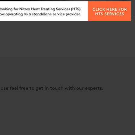
ur)
(diamètre x longueur)
400 
6" x 42" (914
40” D x 44”(1,016 x 1,118 mm)
2,25
 x 1,067 mm)
46” x 44”(1,168 x 1,118 mm)
2,50
ase feel free to get in touch with our experts.