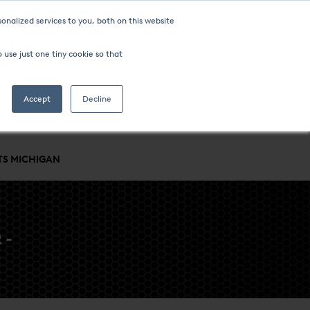
onalized services to you, both on this website
 use just one tiny cookie so that
Accept
Decline
STRIES ET PROCÉDÉS
SOCIÉTÉ
EMPLACEMENTS MONDIAUX
TS MICHIGAN
 -