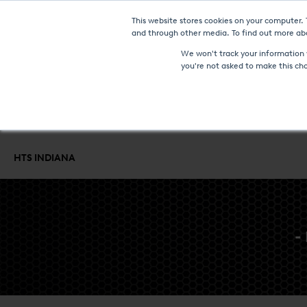
This website stores cookies on your computer.
NO
and through other media. To find out more abo
We won't track your information w
you're not asked to make this ch
FOURS ET TECHNOLOGIES
SERVICES DE TRAITEMENT THERMI
HTS INDIANA
-