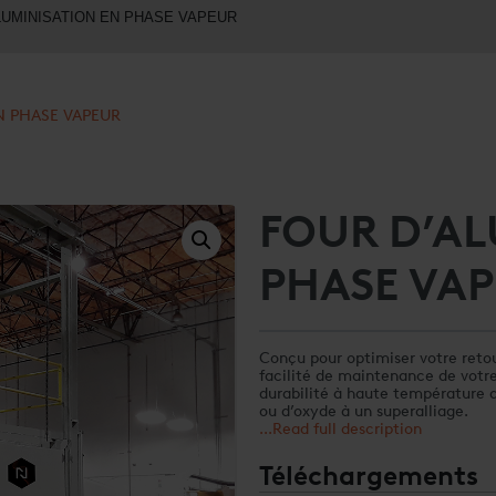
LUMINISATION EN PHASE VAPEUR
N PHASE VAPEUR
FOUR D’AL
PHASE VA
Conçu pour optimiser votre retour
facilité de maintenance de votr
durabilité à haute température d
ou d’oxyde à un superalliage.
...Read full description
Téléchargements