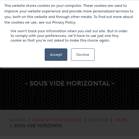
This website stores cookies on your computer. These cookies are used to
NOUVELLES ET ÉVÉNEMENTS
MÉDIAS
CARRIÈRES
CONTACT
improve your website experience and provide more personalized services to
you, both on this website and through other media. To find out more about
the cookies we use, see our Privacy Policy.
We won't track your information when you visit our site. But in order
to comply with your preferences, we'll have to use just one tiny
cookie so that you're not asked to make this choice again.
Accept
Decline
- SOUS VIDE HORIZONTAL -
ACCUEIL
|
FOURS ET TECHNOLOGIES
|
SOUS VIDE
|
FOURS
| SOUS VIDE HORIZONTAL