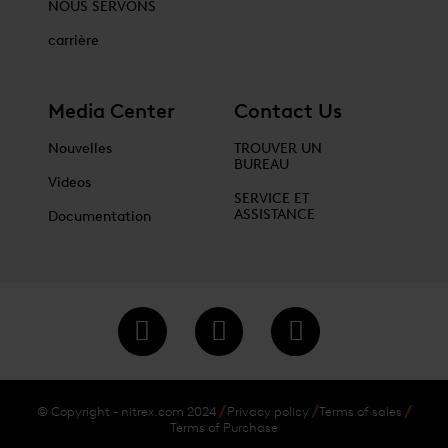
NOUS SERVONS
carrière
Media Center
Contact Us
Nouvelles
TROUVER UN
BUREAU
Videos
SERVICE ET
ASSISTANCE
Documentation
© Copyright - nitrex.com 2024
Privacy policy
Terms of sales
Terms of Purchase