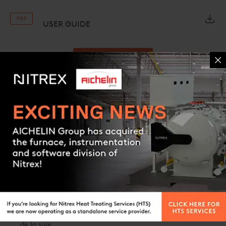
USER GUIDE
Request a quote
Caractéristiques et avantages
Contact us
Garantie de 12 mois
Gaine en alliage résistant à la chaleur
Électrode de haute précision pour une lecture plus précise
du carbone
Conception de pointe ventilée pour une lecture plus
précise du carbone
Combustion à haut débit pour une meilleure élimination
de la suie