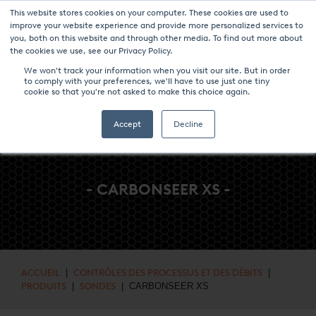
This website stores cookies on your computer. These cookies are used to
NOUVELLES ET ÉVÉNEMENTS
MÉDIAS
CARRIÈRES
CONTACT
improve your website experience and provide more personalized services to
you, both on this website and through other media. To find out more about
the cookies we use, see our Privacy Policy.
We won't track your information when you visit our site. But in order
to comply with your preferences, we'll have to use just one tiny
cookie so that you're not asked to make this choice again.
Accept
Decline
- CARBONSEER XS -
ACCUEIL
|
CONTRÔLES DES PROCESSUS ET DES DÉBITS
|
PRODUITS
|
SONDES
| CARBONSEER XS