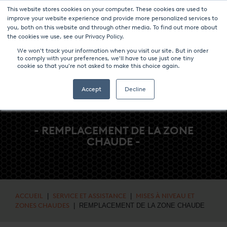
This website stores cookies on your computer. These cookies are used to
NOUVELLES ET ÉVÉNEMENTS
MÉDIAS
CARRIÈRES
CONTACT
improve your website experience and provide more personalized services to
you, both on this website and through other media. To find out more about
the cookies we use, see our Privacy Policy.
We won't track your information when you visit our site. But in order
to comply with your preferences, we'll have to use just one tiny
cookie so that you're not asked to make this choice again.
Accept
Decline
- REMPLACEMENT DE LA ZONE
CHAUDE -
ACCUEIL
|
SERVICE ET ASSISTANCE
|
MISES À NIVEAU ET
ZONES CHAUDES
| REMPLACEMENT DE LA ZONE CHAUDE