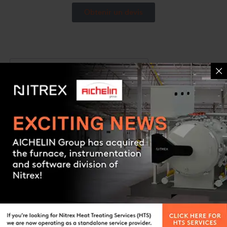
Obtenir un devis
CARACTÉRISTIQUES ET AVANTAGES
CHOIX DE LA BONNE ZONE CHAUDE
RÉPARATIONS ET RECONSTRUCTIONS
L’AVANTAGE Nitrex
Contact us
La conception du robuste plénum monobloc à double
paroi assure un débit de gaz de refroidissement très
efficace et plus uniforme
Les zones chaudes à double paroi construites en tôle
30 % plus épaisse garantissent l’intégrité structurelle
et éliminent les déformations dues aux cycles de
chauffage et de refroidissement du plénum, tout en
réduisant les mouvements et les dommages de la