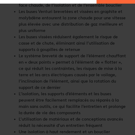
face chaude, de l’isolation et de l’ensemble bouclier
Les buses Venturi brevetées et vissées en graphite et
molybdène entourent la zone chaude pour une vitesse
plus élevée avec une distribution de gaz meilleure et
plus uniforme
Les buses vissées réduisent également le risque de
casse et de chute, éliminant ainsi l’utilisation de
supports à goupilles de retenue
Le système breveté de support de l’élément chauffant
en « deux points » permet à l’élément de « flotter »,
ce qui réduit les contraintes, les risques de mise à la
terre et les arcs électriques causés par le voilage,
l’inclinaison de l’élément, ainsi que la rotation du
support de ce dernier
L’isolation, les supports d’éléments et les buses
peuvent être facilement remplacés ou réparés à la
main sans outils, ce qui facilite l’entretien et prolonge
la durée de vie des composants
L’utilisation de matériaux et de conceptions avancés
réduit la nécessité d’un entretien fréquent
Une isolation à haut rendement et un bouclier