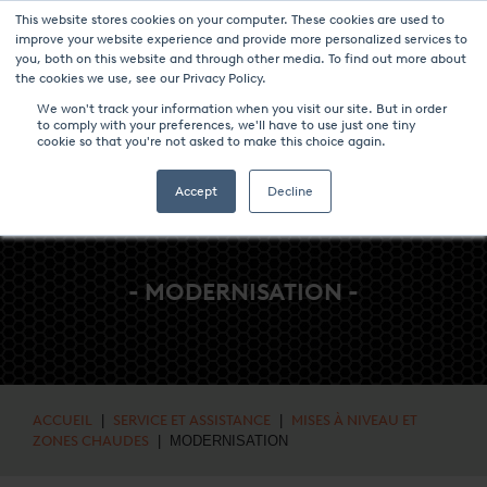
This website stores cookies on your computer. These cookies are used to
NOUVELLES ET ÉVÉNEMENTS
MÉDIAS
CARRIÈRES
CONTACT
improve your website experience and provide more personalized services to
you, both on this website and through other media. To find out more about
the cookies we use, see our Privacy Policy.
We won't track your information when you visit our site. But in order
to comply with your preferences, we'll have to use just one tiny
cookie so that you're not asked to make this choice again.
Accept
Decline
- MODERNISATION -
ACCUEIL
|
SERVICE ET ASSISTANCE
|
MISES À NIVEAU ET
ZONES CHAUDES
| MODERNISATION