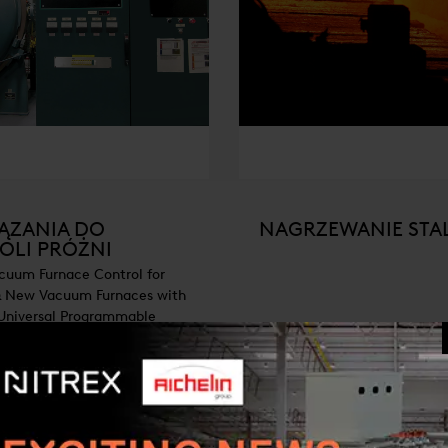
ĄZANIA DO
NAGRZEWANIE STAL
OLI PRÓŻNI
cuum Furnace Control for
 & New Vacuum Furnaces with
Universal Programmable
s