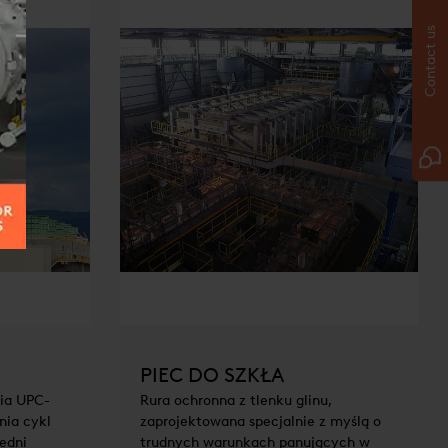
Contact us
PIEC DO SZKŁA
nia UPC-
Rura ochronna z tlenku glinu,
nia cykl
zaprojektowana specjalnie z myślą o
edni
trudnych warunkach panujących w