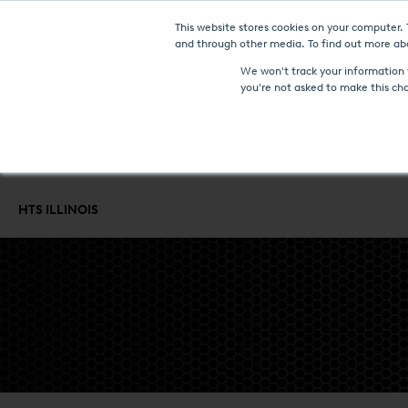
This website stores cookies on your computer.
NOWOŚC
and through other media. To find out more abo
We won't track your information w
you're not asked to make this ch
PIECE I TECHNOLOGIE
USŁUGI OBRÓBKI CIEPLNEJ
KONTROL
HTS ILLINOIS