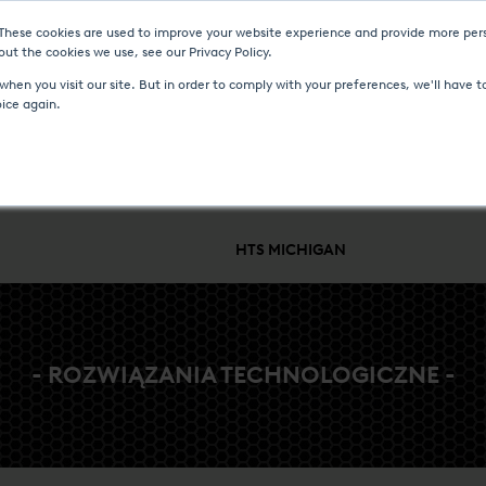
 These cookies are used to improve your website experience and provide more pers
I I WYDARZENIA
CENTRUM MEDIÓW
KARIERA
KONTAKT
ut the cookies we use, see our Privacy Policy.
hen you visit our site. But in order to comply with your preferences, we'll have to
oice again.
E PROCESU I PRZEPŁYWU
SERWIS I WSPARCIE
BRANŻE I PROC
HTS MICHIGAN
- ROZWIĄZANIA TECHNOLOGICZNE -