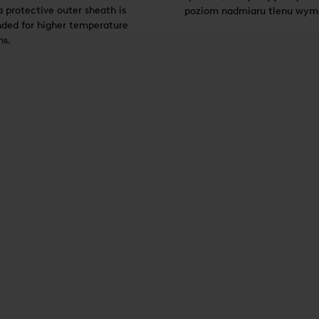
 protective outer sheath is
poziom nadmiaru tlenu wy
ed for higher temperature
ns.