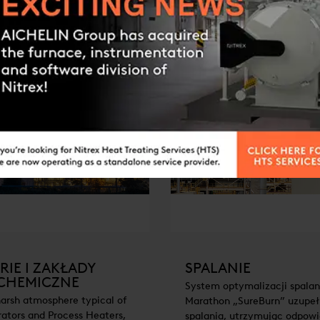
RIE I ZAKŁADY
SPALANIE
CHEMICZNE
System optymalizacji spala
arsh atmosphere typical of
Marathon „SureBurn” uzupeł
rators and Process Heaters,
spalania, utrzymując odpowi