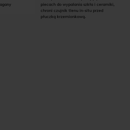
magany
piecach do wypalania szkła i ceramiki,
chroni czujnik tlenu in-situ przed
płuczką krzemionkową.