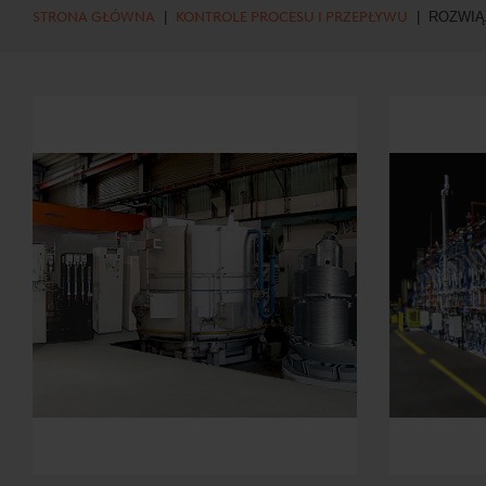
STRONA GŁÓWNA
|
KONTROLE PROCESU I PRZEPŁYWU
| ROZWIĄ