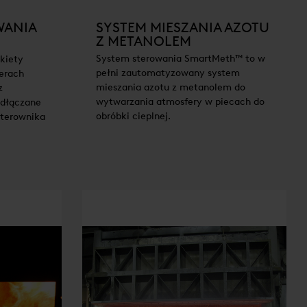
WANIA
SYSTEM MIESZANIA AZOTU
Z METANOLEM
System sterowania SmartMeth™ to w
kiety
pełni zautomatyzowany system
erach
mieszania azotu z metanolem do
z
wytwarzania atmosfery w piecach do
dłączane
obróbki cieplnej.
sterownika