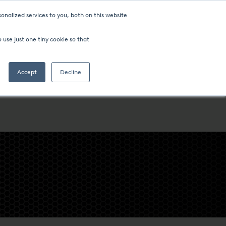
onalized services to you, both on this website
 use just one tiny cookie so that
Accept
Decline
ESY
FIRMA
LOKALIZACJE NA CAŁYM ŚWIECIE
HTS INDIANA