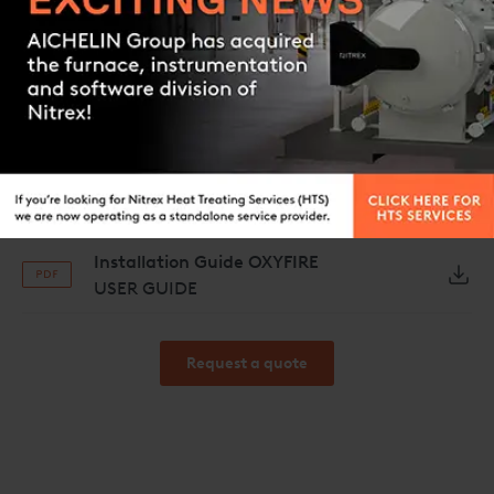
Contact us
パンフレット Oxyfire
BROCHURE
マニュアル OXYFIRE_LT
USER GUIDE
マニュアル OXYFIRE
USER GUIDE
Installation Guide OXYFIRE
USER GUIDE
Request a quote