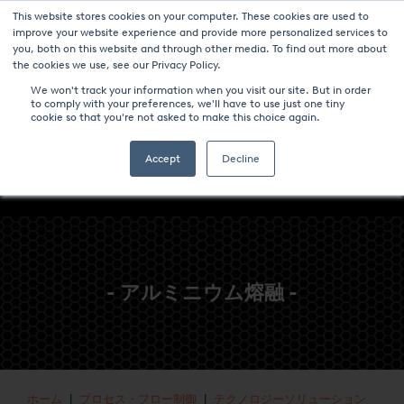
This website stores cookies on your computer. These cookies are used to
ニュース
パンフレットのダウンロード-炉と技術
キャリア
improve your website experience and provide more personalized services to
you, both on this website and through other media. To find out more about
コンタクト
the cookies we use, see our Privacy Policy.
We won't track your information when you visit our site. But in order
to comply with your preferences, we'll have to use just one tiny
cookie so that you're not asked to make this choice again.
Accept
Decline
- アルミニウム熔融 -
ホーム
|
プロセス・フロー制御
|
テクノロジーソリューション