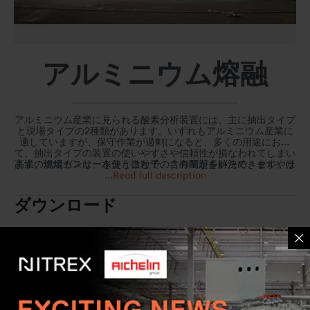
アルミニウム熔融
アルミニウム産業に見られる酸素分析装置には、主に抽出タイプ
と現場タイプの2種類があります。いずれもアルミニウム産業に
適していますが、保守作業が過剰になると、多くの用途におい
て、抽出タイプの装置の使いやすさや信頼性が損なわれてしまい
ます。燃焼ガスは、水分と微粒子の含有量が多いため、セルやサ
高温の現場センサーを使うことで、この問題を解決できます。ほ
ンプル調整システムに常時注意を払う必要があります。定期的な
とんどの場合、高温現場酸素センサーにはポンプ、ヒーター、フ
...Read full description
ィルタシステムや校正などは不要です。このセンターは、排ガス
校正が欠かせません。高熱ガスには水分や微粒子が含まれるた
ポートやダクト上に配置されています。センサーを適切に設置す
め、定期的にセンサーフィルタを掃除しなければなりません。
ダウンロード
れば、問題なく機能します。酸素を連続監視することによって、
溶融プロセスの運転費用より、センサーの経常コストの方が安い
効率性、排出量、メタル歩留まり、冶金効果が向上し、スループ
のです。過剰酸素の連続測定によって、より厳密で正確な空気/
ットが改善します。監視事態にメリットがありますが、燃焼最適
燃料比が得られ、次のことにつながります。
パンフレット EES Aluminum Reclamation
化に向けて酸素を正確に制御したときに、本当の投資対効果がも
BROCHURE
品質の安定
たらされます。
運転コストの削減
融成物生産量の増加
パンフレット PROTHERM470C
排出量の低下
BROCHURE