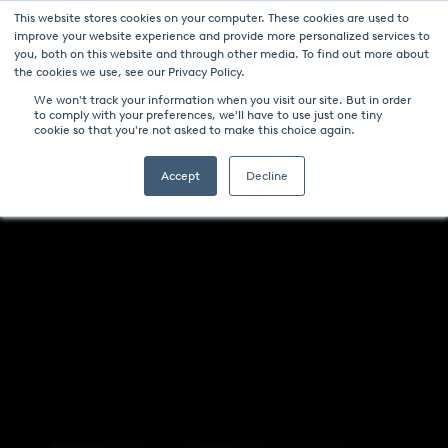
This website stores cookies on your computer. These cookies are used to
ニュース
パンフレットのダウンロード-炉と技術
キャリア
improve your website experience and provide more personalized services to
you, both on this website and through other media. To find out more about
コンタクト
the cookies we use, see our Privacy Policy.
We won't track your information when you visit our site. But in order
to comply with your preferences, we'll have to use just one tiny
cookie so that you're not asked to make this choice again.
Accept
Decline