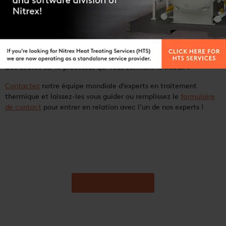
Dureté accrue
Amélioration de la résistance à la fatigue
Résistance accrue à l’usure
Des doutes sur le processus qui vous convient le mieux ?
Contactez
notre équipe mondiale d’experts en traitement
thermique et laissez-les vous guider ou remplissez le
formulaire
de contact
pour entrer en relation avec l’un de nos experts !
Obtenir un devis