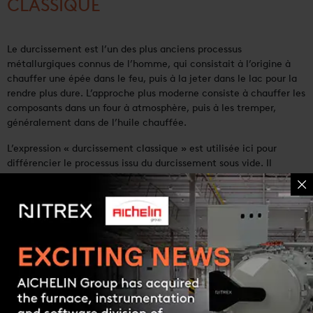
CLASSIQUE
Le durcissement est l’un des plus anciens processus
métallurgiques connus de l’homme, qui consistait à l’origine à
chauffer une épée dans le feu, puis à la jeter dans le lac pour la
rendre plus dure. L’approche plus moderne consiste à chauffer les
composants dans un four à atmosphère, puis à les tremper,
généralement dans de l’huile chauffée.
L’expression « durcissement classique » est utilisée ici pour
différencier le processus issu du durcissement sous vide. Il
convient également de noter que le « durcissement » est
généralement désigné par le terme « trempe ».
Une version plus raffinée de ce processus est le
durcissement
sous vide
.
Contact us
AVANTAGES
Résistance accrue