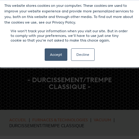
This website stores cookies on your computer. These cookies are used to
NOUVELLES ET ÉVÉNEMENTS
MÉDIAS
CARRIÈRES
CONTACT
improve your website experience and provide more personalized services to
you, both on this website and through other media. To find out more about
the cookies we use, see our Privacy Policy.
We won't track your information when you visit our site. But in order
to comply with your preferences, we'll have to use just one tiny
cookie so that you're not asked to make this choice again.
Accept
Decline
- DURCISSEMENT/TREMPE
CLASSIQUE -
ACCUEIL
|
FURNACES & TECHNOLOGIES
|
VACUUM
|
DURCISSEMENT/TREMPE CLASSIQUE