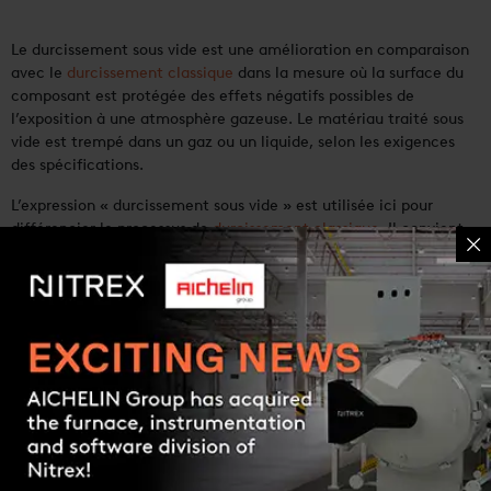
Le durcissement sous vide est une amélioration en comparaison
avec le
durcissement classique
dans la mesure où la surface du
composant est protégée des effets négatifs possibles de
l’exposition à une atmosphère gazeuse. Le matériau traité sous
vide est trempé dans un gaz ou un liquide, selon les exigences
des spécifications.
L’expression « durcissement sous vide » est utilisée ici pour
différencier le processus de
durcissement classique
. Il convient
également de noter que le « durcissement » est généralement
désigné par le terme « trempe ».
AVANTAGES
Contact us
Résistance accrue
Dureté accrue
Amélioration de la résistance à la fatigue
Résistance accrue à l’usure