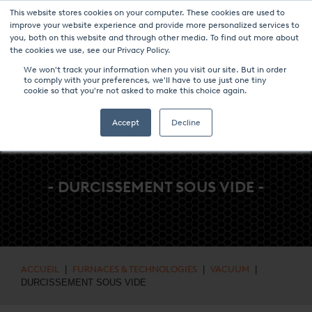
This website stores cookies on your computer. These cookies are used to
NOUVELLES ET ÉVÉNEMENTS
MÉDIAS
CARRIÈRES
CONTACT
improve your website experience and provide more personalized services to
you, both on this website and through other media. To find out more about
the cookies we use, see our Privacy Policy.
We won't track your information when you visit our site. But in order
to comply with your preferences, we'll have to use just one tiny
cookie so that you're not asked to make this choice again.
Accept
Decline
- DURCISSEMENT SOUS VIDE -
ACCUEIL
|
FURNACES & TECHNOLOGIES
|
VACUUM
|
DURCISSEMENT SOUS VIDE