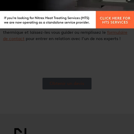
Des doutes sur le processus qui vous convient le mieux ?
Contactez
notre équipe mondiale d’experts en traitement
thermique et laissez-les vous guider ou remplissez le
formulaire
de contact
pour entrer en relation avec l’un de nos experts !
Obtenir un devis