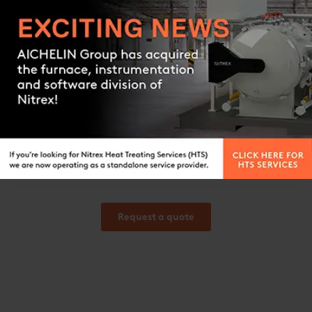
USER GUIDE
Manuel OXYFIRE_LT
Contact us
USER GUIDE
Installation Guide OXYFIRE
USER GUIDE
DOCUMENTS TECHNIQUES Sulphuric Aci
d Production
WHITEPAPER
Request a quote