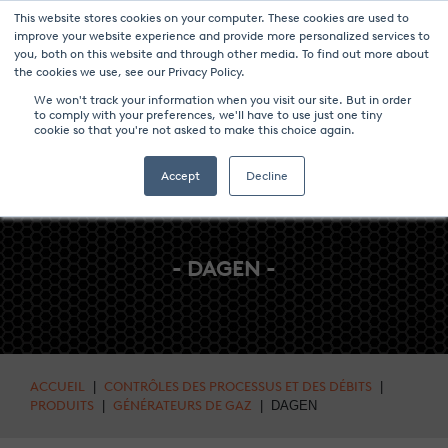
This website stores cookies on your computer. These cookies are used to
NOUVELLES ET ÉVÉNEMENTS
MÉDIAS
CARRIÈRES
CONTACT
improve your website experience and provide more personalized services to
you, both on this website and through other media. To find out more about
the cookies we use, see our Privacy Policy.
We won't track your information when you visit our site. But in order
to comply with your preferences, we'll have to use just one tiny
cookie so that you're not asked to make this choice again.
Accept
Decline
- DAGEN -
ACCUEIL
|
CONTRÔLES DES PROCESSUS ET DES DÉBITS
|
PRODUITS
|
GÉNÉRATEURS DE GAZ
| DAGEN