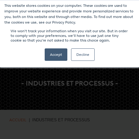
This website stores cookies on your computer. These cookies are used to
NOUVELLES ET ÉVÉNEMENTS
MÉDIAS
CARRIÈRES
CONTACT
improve your website experience and provide more personalized services to
you, both on this website and through other media. To find out more about
the cookies we use, see our Privacy Policy.
We won't track your information when you visit our site. But in order
to comply with your preferences, we'll have to use just one tiny
cookie so that you're not asked to make this choice again.
Accept
Decline
- INDUSTRIES ET PROCESSUS -
ACCUEIL
| INDUSTRIES ET PROCESSUS