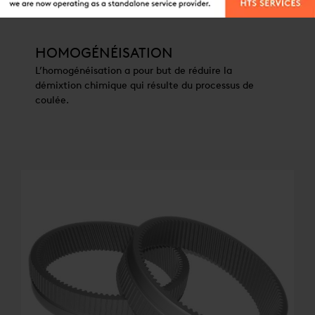
HOMOGÉNÉISATION
L’homogénéisation a pour but de réduire la
démixtion chimique qui résulte du processus de
coulée.