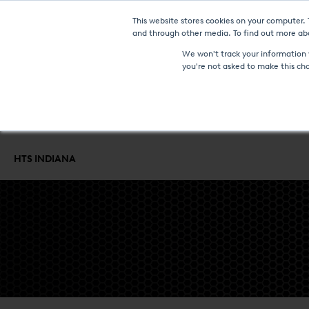
This website stores cookies on your computer.
NO
and through other media. To find out more abo
We won't track your information w
you're not asked to make this ch
FOURS ET TECHNOLOGIES
SERVICES DE TRAITEMENT THERMI
HTS INDIANA