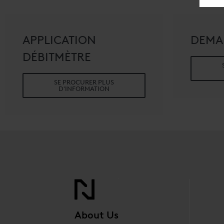
APPLICATION
DEMA
DÉBITMÈTRE
SE PROCURER PLUS
D'INFORMATION
About Us