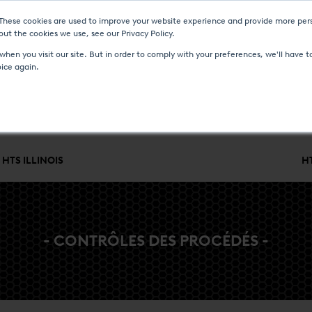
 These cookies are used to improve your website experience and provide more pers
UVELLES ET ÉVÉNEMENTS
MÉDIAS
CARRIÈRES
CONTACT
ut the cookies we use, see our Privacy Policy.
hen you visit our site. But in order to comply with your preferences, we'll have to
oice again.
QUE
CONTRÔLES DES PROCÉDÉS
SERVICE ET ASSISTANCE
INDU
HTS ILLINOIS
H
- CONTRÔLES DES PROCÉDÉS -