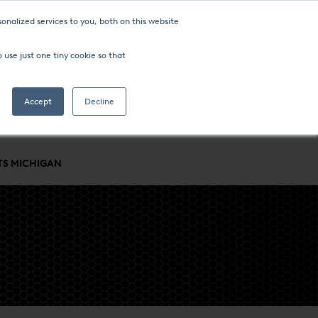
onalized services to you, both on this website
 use just one tiny cookie so that
Accept
Decline
STRIES ET PROCÉDÉS
SOCIÉTÉ
EMPLACEMENTS MONDIAUX
TS MICHIGAN